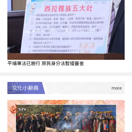
平埔專法已施行 原民身分法暫緩審查
文化小辭典