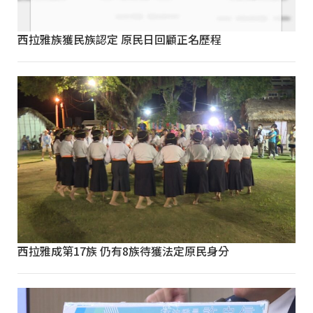
西拉雅族獲民族認定 原民日回顧正名歷程
西拉雅成第17族 仍有8族待獲法定原民身分