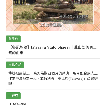
魯凱族
【魯凱族語】ta‘avalra ‘i tatolohae ni｜萬山部落勇士
祭的由來
文化介紹
傳統祖靈祭是一系列為期四個月的祭典，現今配合族人工
作求學濃縮為一天，並特別將「勇士祭(Ta‘avala)」凸顯辦
理。
小辭典
ta‘avalra