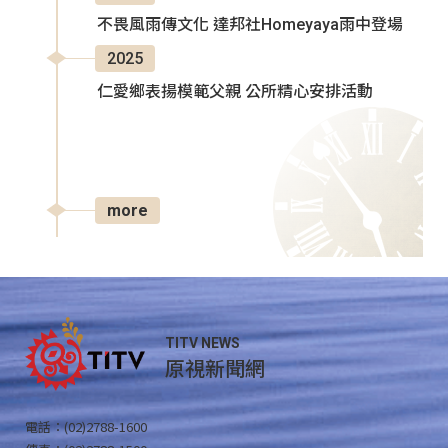
不畏風雨傳文化 達邦社Homeyaya雨中登場
2025
仁愛鄉表揚模範父親 公所精心安排活動
more
TITV NEWS
原視新聞網
電話：(02)2788-1600