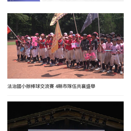
法治國小辦棒球交流賽 4縣市隊伍共襄盛舉