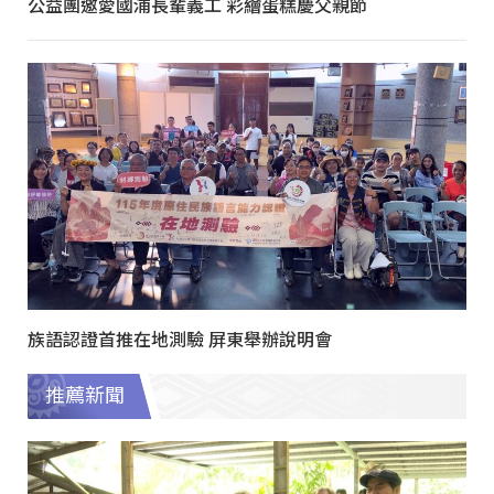
公益團邀愛國浦長輩義工 彩繪蛋糕慶父親節
族語認證首推在地測驗 屏東舉辦說明會
推薦新聞