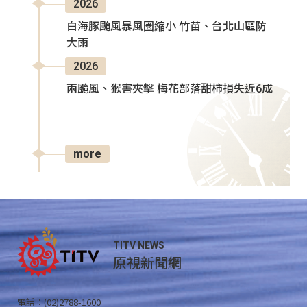
2026
白海豚颱風暴風圈縮小 竹苗、台北山區防
大雨
2026
兩颱風、猴害夾擊 梅花部落甜柿損失近6成
more
TITV NEWS
原視新聞網
電話：(02)2788-1600