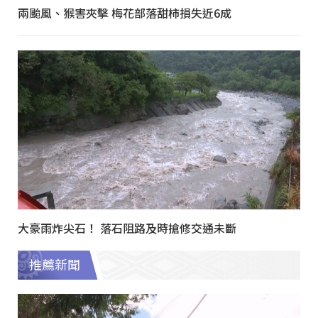
兩颱風、猴害夾擊 梅花部落甜柿損失近6成
大豪雨炸尖石！ 落石阻路及時搶修交通未斷
推薦新聞