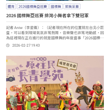
體育
2026國標舞亞巡賽
國標舞
郭吳采蓁
2026 國標舞亞巡賽 排灣小舞者拿下雙冠軍
記者 Aniw（李星儀）：（記者現在所在的位置就在台北小巨
蛋，可以看到現場氣氛非常熱鬧，音樂聲也非常地動感，因
為這裡現在正在進行的就是國標舞的年度盛事「2026國標舞
亞巡賽」，那這一個賽事已經邁入了第15年，總共吸引了33
2026-02-27 19:43
個國家、近千名的舞者同場競技，可以看到記者的後方，賽
事正在熱烈進行當中，馬上就帶您來看舞者的精湛舞技。