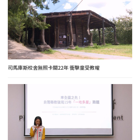
司馬庫斯校舍無照卡關22年 衝擊童受教權