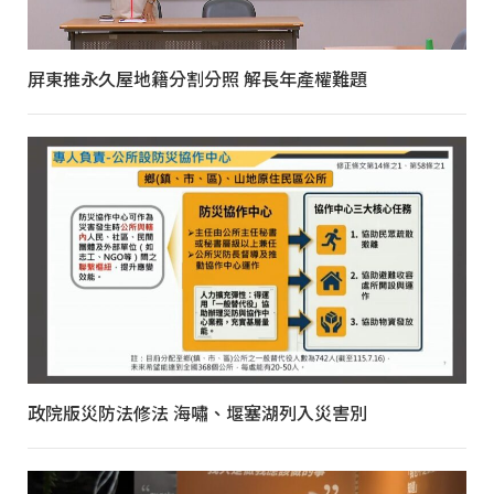
屏東推永久屋地籍分割分照 解長年產權難題
政院版災防法修法 海嘯、堰塞湖列入災害別