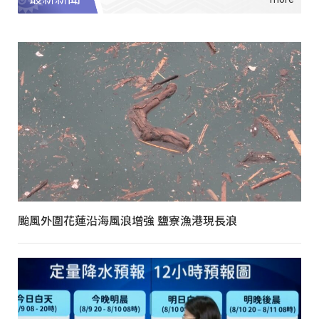
颱風外圍花蓮沿海風浪增強 鹽寮漁港現長浪