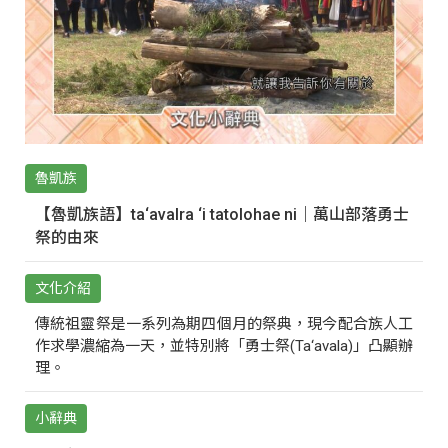
魯凱族
【魯凱族語】ta‘avalra ‘i tatolohae ni｜萬山部落勇士
祭的由來
文化介紹
傳統祖靈祭是一系列為期四個月的祭典，現今配合族人工
作求學濃縮為一天，並特別將「勇士祭(Ta‘avala)」凸顯辦
理。
小辭典