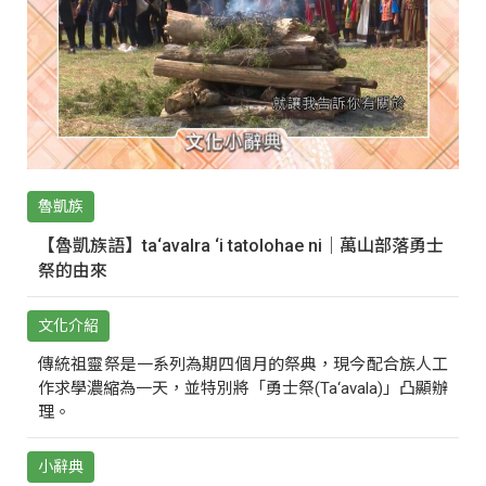
魯凱族
【魯凱族語】ta‘avalra ‘i tatolohae ni｜萬山部落勇士
祭的由來
文化介紹
傳統祖靈祭是一系列為期四個月的祭典，現今配合族人工
作求學濃縮為一天，並特別將「勇士祭(Ta‘avala)」凸顯辦
理。
小辭典