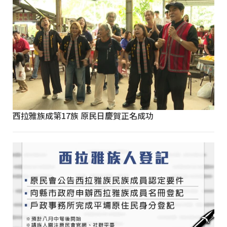
西拉雅族成第17族 原民日慶賀正名成功