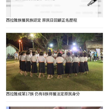
西拉雅族獲民族認定 原民日回顧正名歷程
西拉雅成第17族 仍有8族待獲法定原民身分