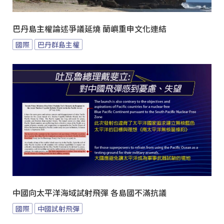
巴丹島主權論述爭議延燒 蘭嶼重申文化連結
國際
巴丹群島主權
中國向太平洋海域試射飛彈 各島國不滿抗議
國際
中國試射飛彈