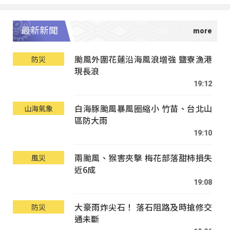
最新新聞
颱風外圍花蓮沿海風浪增強 鹽寮漁港
防災
現長浪
19:12
白海豚颱風暴風圈縮小 竹苗、台北山
山海氣象
區防大雨
19:10
兩颱風、猴害夾擊 梅花部落甜柿損失
風災
近6成
19:08
大豪雨炸尖石！ 落石阻路及時搶修交
防災
通未斷