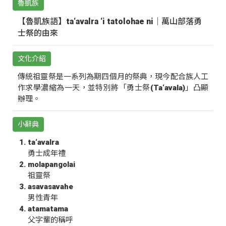
魯凱族
【魯凱族語】ta‘avalra ‘i tatolohae ni｜萬山部落勇
士祭的由來
文化介紹
傳統祖靈祭是一系列為期四個月的祭典，現今配合族人工
作求學濃縮為一天，並特別將「勇士祭(Ta‘avala)」凸顯
辦理。
小辭典
ta‘avalra
勇士成年禮
molapangolai
祖靈祭
asavasavahe
男性青年
atamatama
父字輩的稱呼