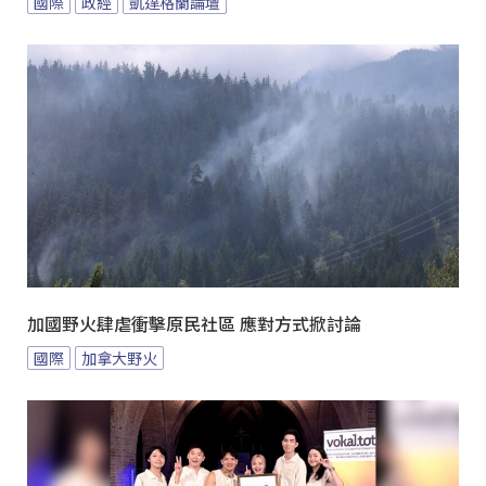
國際
政經
凱達格蘭論壇
加國野火肆虐衝擊原民社區 應對方式掀討論
國際
加拿大野火