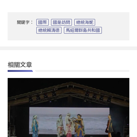
關鍵字：
國際
國是訪問
總統海妮
總統賴清德
馬紹爾群島共和國
相關文章