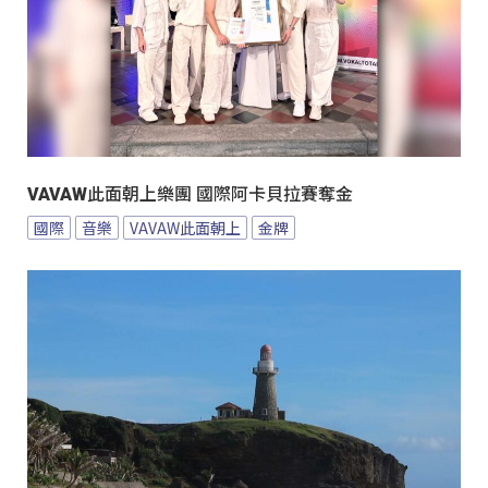
VAVAW此面朝上樂團 國際阿卡貝拉賽奪金
國際
音樂
VAVAW此面朝上
金牌