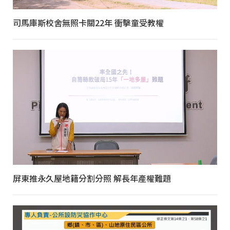
司馬庫斯校舍無照卡關22年 衝擊童受教權
屏東推永久屋地籍分割分照 解長年產權難題