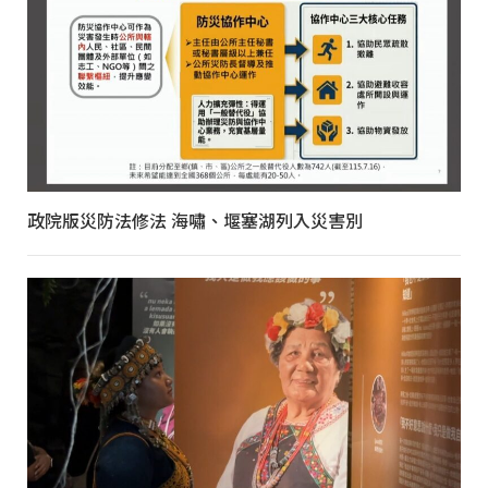
政院版災防法修法 海嘯、堰塞湖列入災害別