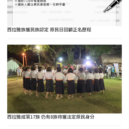
西拉雅族獲民族認定 原民日回顧正名歷程
西拉雅成第17族 仍有8族待獲法定原民身分