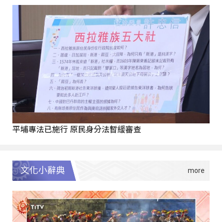
平埔專法已施行 原民身分法暫緩審查
文化小辭典