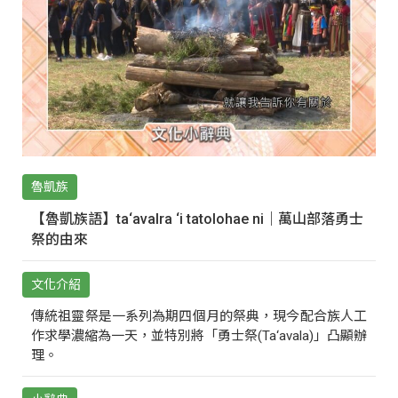
魯凱族
【魯凱族語】ta‘avalra ‘i tatolohae ni｜萬山部落勇士
祭的由來
文化介紹
傳統祖靈祭是一系列為期四個月的祭典，現今配合族人工
作求學濃縮為一天，並特別將「勇士祭(Ta‘avala)」凸顯辦
理。