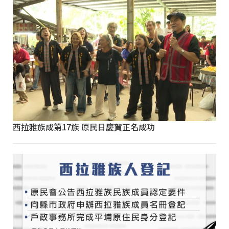
西拉雅族成第17族 原民日慶賀正名成功