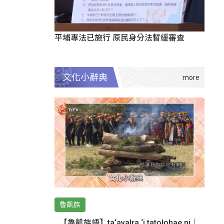
平埔專法已施行 原民身分法暫緩審查
文化小辭典
魯凱族
【魯凱族語】ta‘avalra ‘i tatolohae ni｜