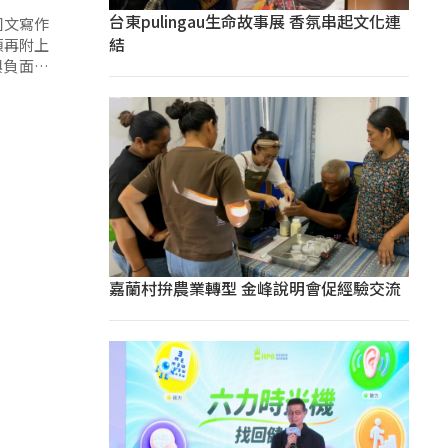
台東pulingau生命故事展 香氛串起文化連
國文寫作
結
類再附上
與負面作
不難。
嘉蘭村拚農業轉型 金峰說明會促經驗交流