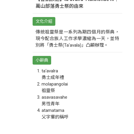
萬山部落勇士祭的由來
文化介紹
傳統祖靈祭是一系列為期四個月的祭典，
現今配合族人工作求學濃縮為一天，並特
別將「勇士祭(Ta‘avala)」凸顯辦理。
小辭典
ta‘avalra
勇士成年禮
molapangolai
祖靈祭
asavasavahe
男性青年
atamatama
父字輩的稱呼