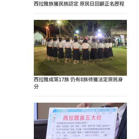
西拉雅族獲民族認定 原民日回顧正名歷程
西拉雅成第17族 仍有8族待獲法定原民身
分