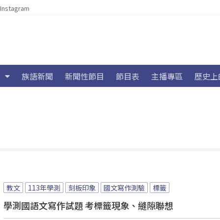
Instagram
族語新聞
新聞性節目
節目表
主播專區
歷史上
教文
113年學測
刻板印象
國文寫作測驗
標籤
學測國語文寫作試題 考標籤現象、縫隙聯想