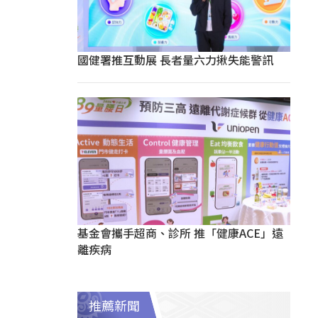
國健署推互動展 長者量六力揪失能警訊
基金會攜手超商、診所 推「健康ACE」遠
離疾病
推薦新聞