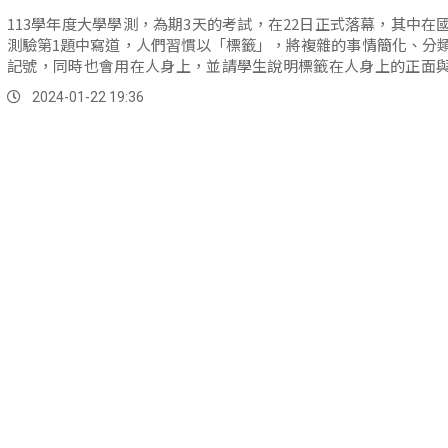
113學年度大學學測，為期3天的考試，在22日正式落幕，其中在
測驗第1題中寫道，人們習慣以「標籤」，將複雜的事情簡化、分
記號，同時也會用在人身上，並請學生說明標籤在人身上的正面
用，同時分享貼標籤或被貼標籤的例子，對此，原民考生表示題目
2024-01-22 19:36