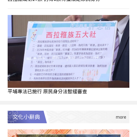
平埔專法已施行 原民身分法暫緩審查
文化小辭典