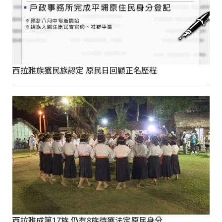
西拉雅族獲民族認定 原民日回顧正名歷程
西拉雅成第17族 仍有8族待獲法定原民身分