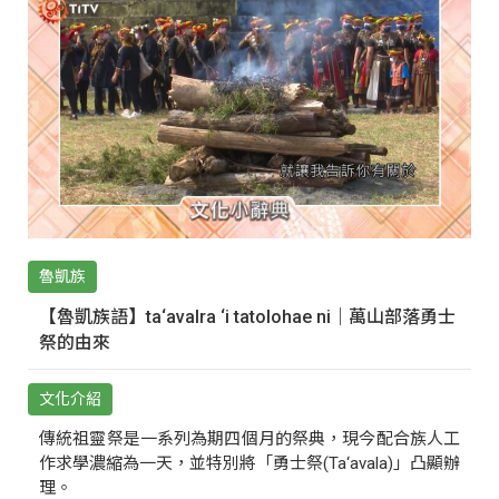
魯凱族
【魯凱族語】ta‘avalra ‘i tatolohae ni｜萬山部落勇士
祭的由來
文化介紹
傳統祖靈祭是一系列為期四個月的祭典，現今配合族人工
作求學濃縮為一天，並特別將「勇士祭(Ta‘avala)」凸顯辦
理。