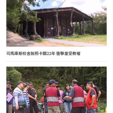
司馬庫斯校舍無照卡關22年 衝擊童受教權