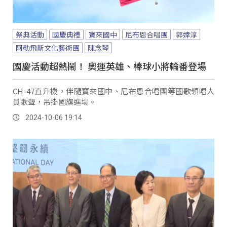
祭典活動
國慶典禮
寶來國中
尼布恩合唱團
郭婞淳
阿勒飛斯文化藝術團
陳念琴
國慶活動超熱鬧！ 奧運英雄、棒球小將輪番登場
CH-47直升機，伴隨寶來國中、尼布恩合唱團等國歌領唱人
員歌聲，吊掛國旗進場。
2024-10-06 19:14