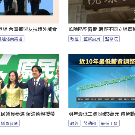
登場 台灣攜盟友抗境外威脅
監院陷空窗期 朝野不同立場牽
凱達格蘭論壇
政經
監察委員
監察院
原民議員參選 賴清德親授帶
明年最低工資盼破3萬元 待勞動
族議員參選
政經
勞動部
最低工資