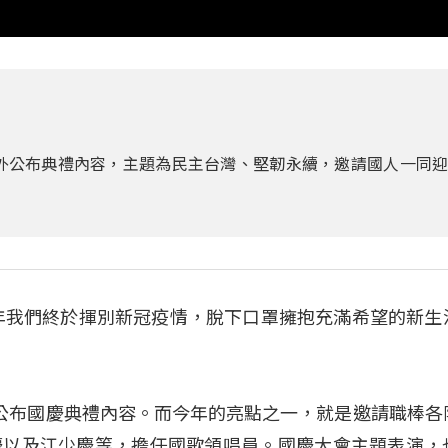
對外公布典禮內容，主題為民主台灣、堅韌永續，邀請國人一同
年我們終於揮別新冠疫情，脫下口罩擁抱充滿希望的新生
公布國慶典禮內容。而今年的亮點之一，就是邀請職棒各
慶以及江少慶等，擔任國歌領唱員。國慶大會主題表演，