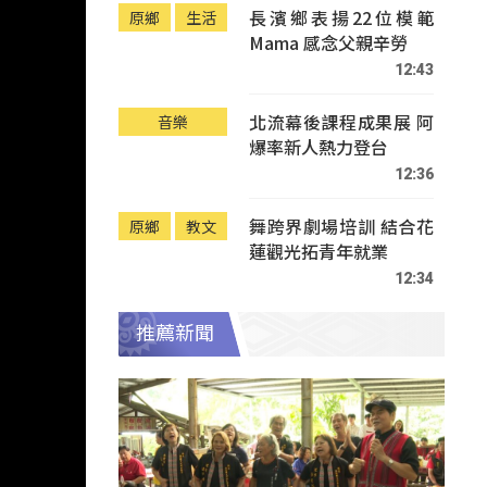
長濱鄉表揚22位模範
原鄉
生活
Mama 感念父親辛勞
12:43
北流幕後課程成果展 阿
音樂
爆率新人熱力登台
12:36
舞跨界劇場培訓 結合花
原鄉
教文
蓮觀光拓青年就業
12:34
推薦新聞