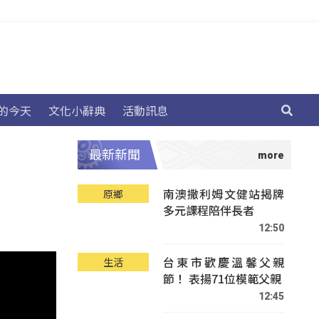
的今天
文化小辭典
活動訊息
最新新聞
南澳撒利姆文健站揭牌
原鄉
多元課程陪伴長者
12:50
台東市歡慶溫馨父親
生活
節！ 表揚71位模範父親
12:45