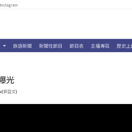
Instagram
族語新聞
新聞性節目
節目表
主播專區
歷史上
曝光
iu(郭亞文)