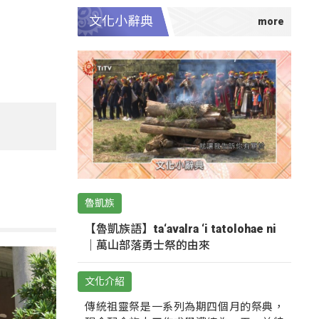
文化小辭典
魯凱族
【魯凱族語】ta‘avalra ‘i tatolohae ni
｜萬山部落勇士祭的由來
文化介紹
傳統祖靈祭是一系列為期四個月的祭典，