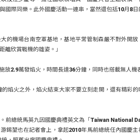
與國際同樂。此外國慶活動一連串，當然還包括10月8日
最大的機場台南空軍基地，基地平常管制森嚴不對外開放
距離欣賞戰機的雄姿。」
放2.9萬發焰火，時間長達36分鐘，同時也搭載無人機
分鐘的焰火之外，焰火結束大家不要立刻走開，還有精彩的
統馬英九因國慶典禮英文為「Taiwan National D
游錫堃也在記者會上，拿起2010年馬前總統任內國慶主
前總統，照舊出席國慶典禮。