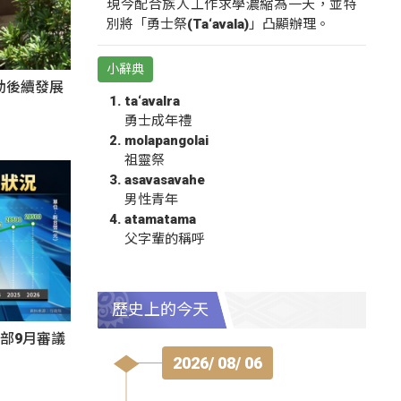
現今配合族人工作求學濃縮為一天，並特
別將「勇士祭(Ta‘avala)」凸顯辦理。
小辭典
動後續發展
ta‘avalra
勇士成年禮
molapangolai
祖靈祭
asavasavahe
男性青年
atamatama
父字輩的稱呼
歷史上的今天
部9月審議
2026/ 08/ 06