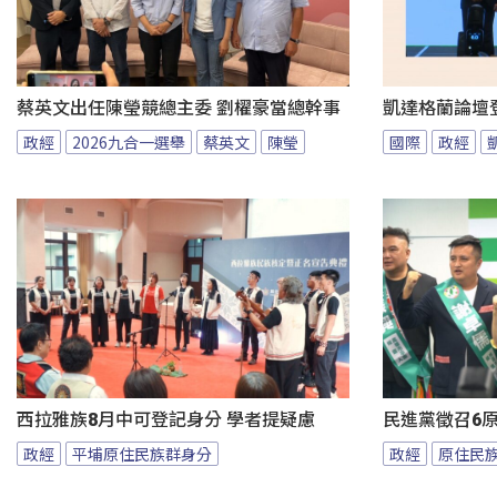
蔡英文出任陳瑩競總主委 劉櫂豪當總幹事
凱達格蘭論壇
政經
2026九合一選舉
蔡英文
陳瑩
國際
政經
西拉雅族8月中可登記身分 學者提疑慮
民進黨徵召6
政經
平埔原住民族群身分
政經
原住民