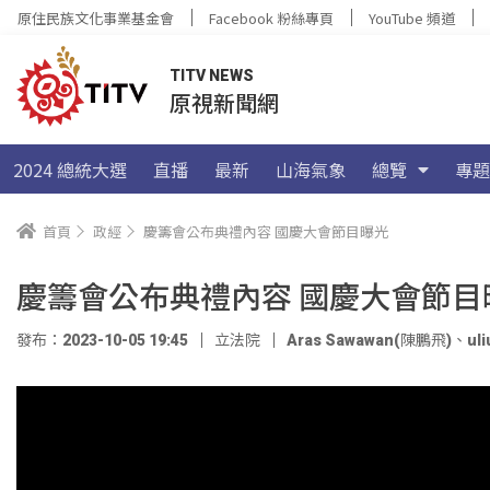
原住民族文化事業基金會
Facebook 粉絲專頁
YouTube 頻道
TITV NEWS
原視新聞網
2024 總統大選
直播
最新
山海氣象
總覽
專題
首頁
政經
慶籌會公布典禮內容 國慶大會節目曝光
慶籌會公布典禮內容 國慶大會節目
發布：2023-10-05 19:45
立法院
Aras Sawawan(陳鵬飛)
、
ul