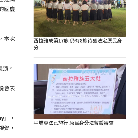
的國慶
，本次
西拉雅成第17族 仍有8族待獲法定原民身
分
表演。
晚會表
ay」，
平埔專法已施行 原民身分法暫緩審查
視覺，