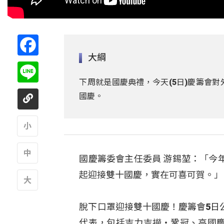
Facebook
大綱
Line
下周就是國慶典禮，今天(5日)慶籌會
國慶。
A
國慶籌委會主任委員 游錫堃：「今
A
起迎接雙十國慶，實在可喜可賀。」
A
脫下口罩迎接雙十國慶！慶籌會5日
代表，包括吉力吉撈‧鞏冠、高國