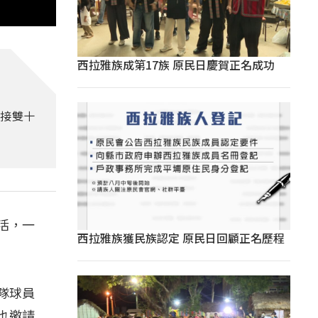
西拉雅族成第17族 原民日慶賀正名成功
迎接雙十
活，一
西拉雅族獲民族認定 原民日回顧正名歷程
隊球員
也邀請