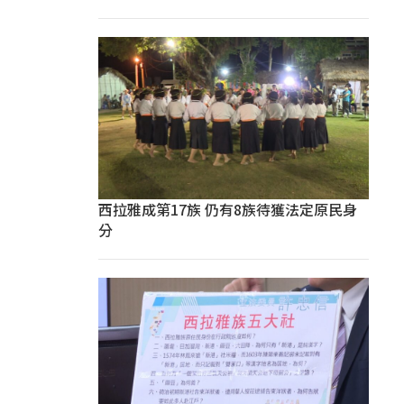
西拉雅成第17族 仍有8族待獲法定原民身
分