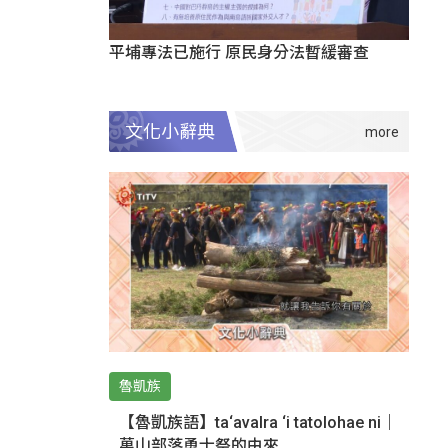
平埔專法已施行 原民身分法暫緩審查
文化小辭典
魯凱族
【魯凱族語】ta‘avalra ‘i tatolohae ni｜
萬山部落勇士祭的由來