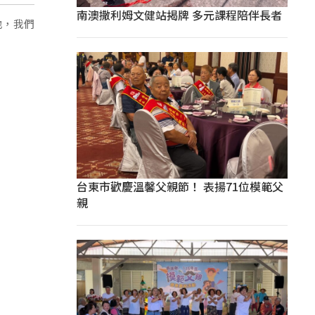
南澳撒利姆文健站揭牌 多元課程陪伴長者
地，我們
台東市歡慶溫馨父親節！ 表揚71位模範父
親