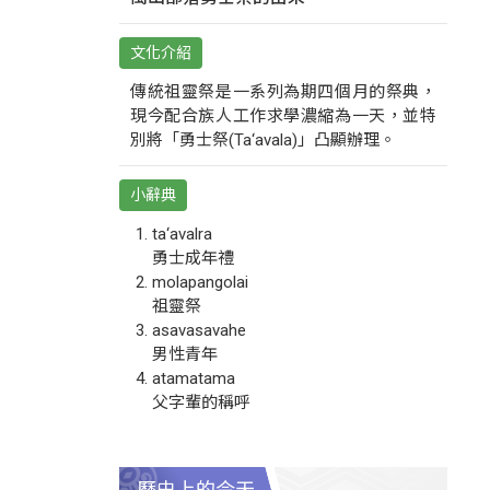
文化介紹
傳統祖靈祭是一系列為期四個月的祭典，
現今配合族人工作求學濃縮為一天，並特
別將「勇士祭(Ta‘avala)」凸顯辦理。
小辭典
ta‘avalra
勇士成年禮
molapangolai
祖靈祭
asavasavahe
男性青年
atamatama
父字輩的稱呼
歷史上的今天