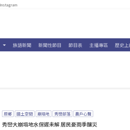
Instagram
族語新聞
新聞性節目
節目表
主播專區
歷史上
原鄉
國土空間
崩塌地
秀巒部落
農戶心聲
秀巒大崩塌地水保遲未解 居民憂雨季釀災