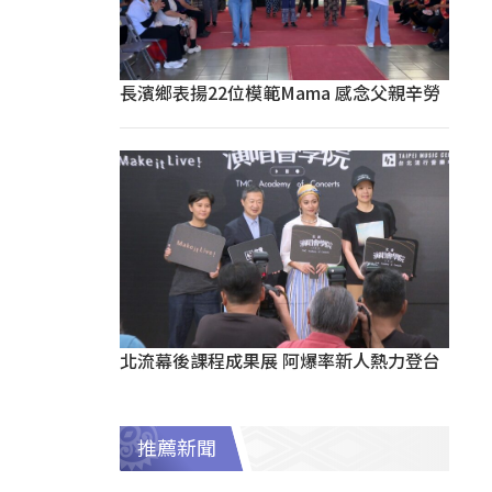
長濱鄉表揚22位模範Mama 感念父親辛勞
北流幕後課程成果展 阿爆率新人熱力登台
推薦新聞