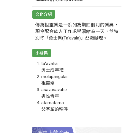
文化介紹
傳統祖靈祭是一系列為期四個月的祭典，
現今配合族人工作求學濃縮為一天，並特
別將「勇士祭(Ta‘avala)」凸顯辦理。
小辭典
ta‘avalra
勇士成年禮
molapangolai
祖靈祭
asavasavahe
男性青年
atamatama
父字輩的稱呼
歷史上的今天