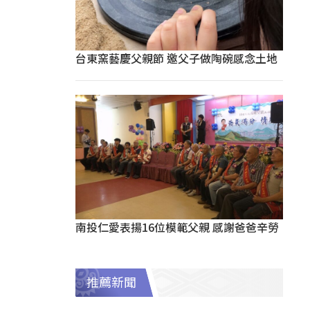
台東窯藝慶父親節 邀父子做陶碗感念土地
南投仁愛表揚16位模範父親 感謝爸爸辛勞
推薦新聞