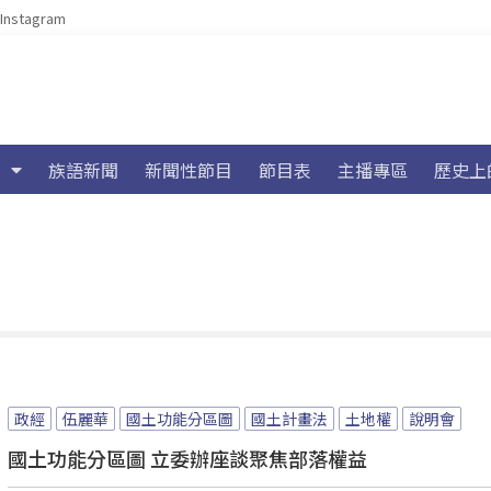
Instagram
族語新聞
新聞性節目
節目表
主播專區
歷史上
政經
伍麗華
國土功能分區圖
國土計畫法
土地權
說明會
國土功能分區圖 立委辦座談聚焦部落權益