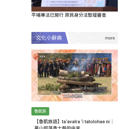
平埔專法已施行 原民身分法暫緩審查
文化小辭典
魯凱族
【魯凱族語】ta‘avalra ‘i tatolohae ni｜
萬山部落勇士祭的由來