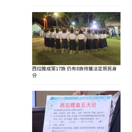
西拉雅成第17族 仍有8族待獲法定原民身
分