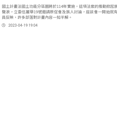
國土計畫法國土功能分區圖將於114年實施，這項法案的推動掀起
聲浪，立委伍麗華19號邀請原促會及族人討論，座談會一開始就
員反映，許多部落對計畫內容一知半解。
2023-04-19 19:04