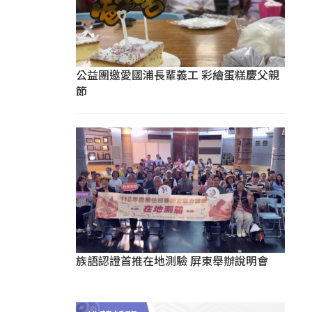
公益團邀愛國浦長輩義工 彩繪蛋糕慶父親
節
族語認證首推在地測驗 屏東舉辦說明會