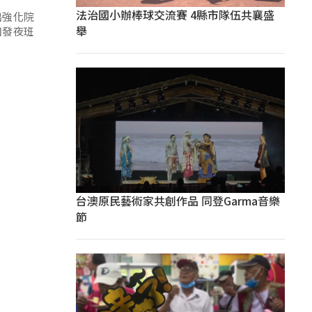
法治國小辦棒球交流賽 4縣市隊伍共襄盛
出強化院
舉
加發夜班
台澳原民藝術家共創作品 同登Garma音樂
節