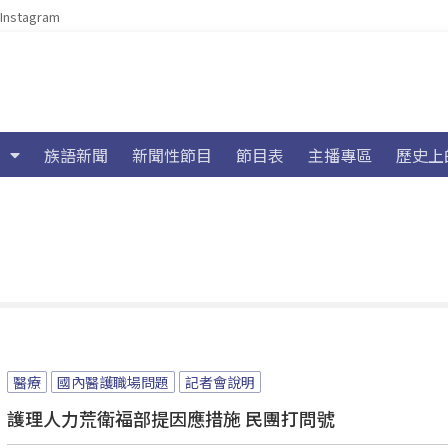
Instagram
族語新聞
新聞性節目
節目表
主播專區
歷史上
醫療
國內醫護職場問題
記者會說明
護理人力荒衛福部提因應措施 民團打問號