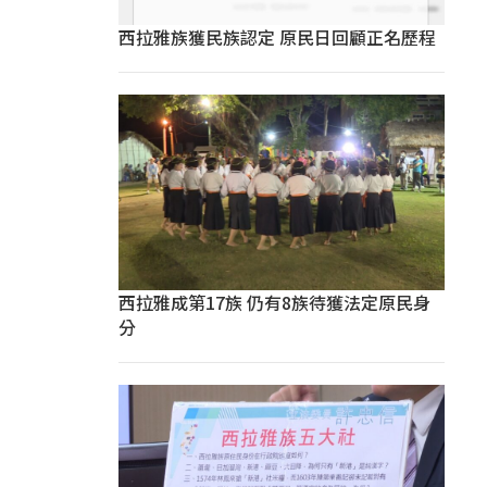
西拉雅族獲民族認定 原民日回顧正名歷程
西拉雅成第17族 仍有8族待獲法定原民身
分