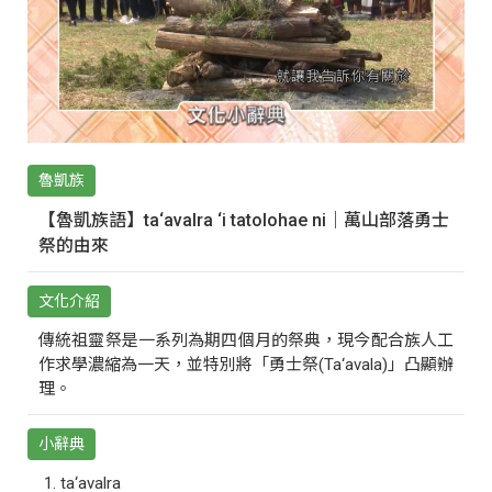
魯凱族
【魯凱族語】ta‘avalra ‘i tatolohae ni｜萬山部落勇士
祭的由來
文化介紹
傳統祖靈祭是一系列為期四個月的祭典，現今配合族人工
作求學濃縮為一天，並特別將「勇士祭(Ta‘avala)」凸顯辦
理。
小辭典
ta‘avalra