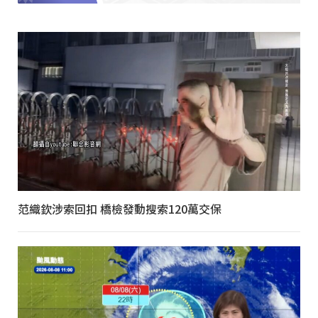
范織欽涉索回扣 橋檢發動搜索120萬交保