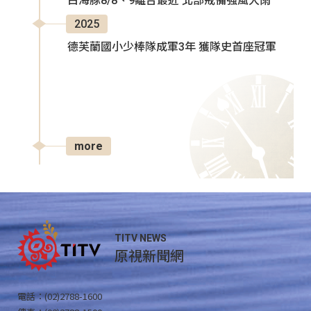
白海豚8/8、9離台最近 北部戒備強風大雨
2025
德芙蘭國小少棒隊成軍3年 獲隊史首座冠軍
more
TITV NEWS
原視新聞網
電話：(02)2788-1600