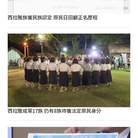
西拉雅族獲民族認定 原民日回顧正名歷程
西拉雅成第17族 仍有8族待獲法定原民身分