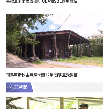
長耀盃未來聯盟開打 UBA和SBL同場競技
司馬庫斯校舍無照卡關22年 衝擊童受教權
推薦新聞