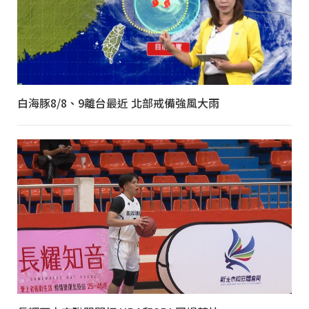
白海豚8/8、9離台最近 北部戒備強風大雨