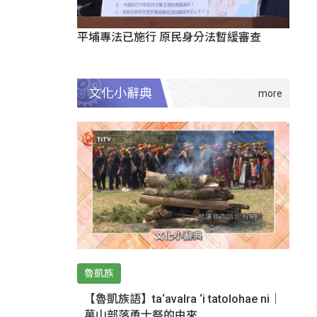
平埔專法已施行 原民身分法暫緩審查
文化小辭典
魯凱族
【魯凱族語】ta‘avalra ‘i tatolohae ni｜
萬山部落勇士祭的由來