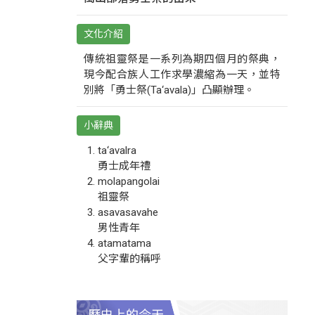
文化介紹
傳統祖靈祭是一系列為期四個月的祭典，
現今配合族人工作求學濃縮為一天，並特
別將「勇士祭(Ta‘avala)」凸顯辦理。
小辭典
ta‘avalra
勇士成年禮
molapangolai
祖靈祭
asavasavahe
男性青年
atamatama
父字輩的稱呼
歷史上的今天