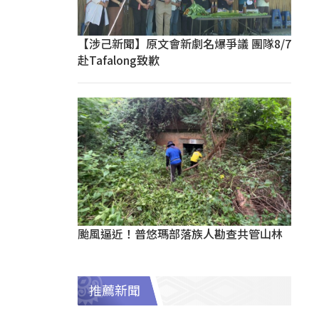
【涉己新聞】原文會新劇名爆爭議 團隊8/7
赴Tafalong致歉
颱風逼近！普悠瑪部落族人勘查共管山林
推薦新聞