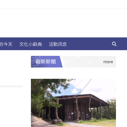
的今天
文化小辭典
活動訊息
最新新聞