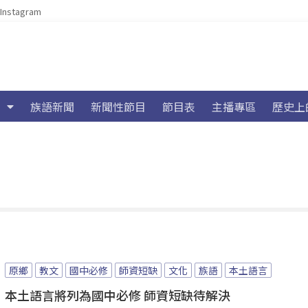
Instagram
族語新聞
新聞性節目
節目表
主播專區
歷史上
原鄉
教文
國中必修
師資短缺
文化
族語
本土語言
本土語言將列為國中必修 師資短缺待解決