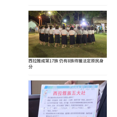
西拉雅成第17族 仍有8族待獲法定原民身
分