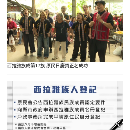
西拉雅族成第17族 原民日慶賀正名成功