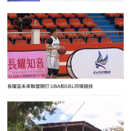
長耀盃未來聯盟開打 UBA和SBL同場競技