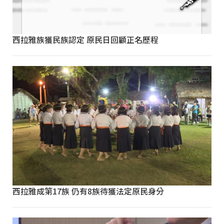
西拉雅族獲民族認定 原民日回顧正名歷程
西拉雅成第17族 仍有8族待獲法定原民身分