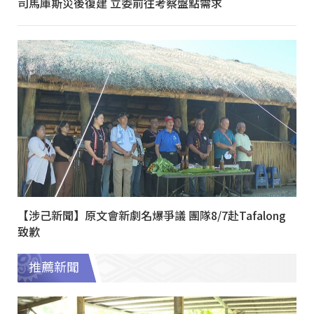
司馬庫斯災後復建 立委前往考察盤點需求
【涉己新聞】原文會新劇名爆爭議 團隊8/7赴Tafalong
致歉
推薦新聞