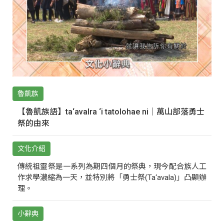
魯凱族
【魯凱族語】ta‘avalra ‘i tatolohae ni｜萬山部落勇士
祭的由來
文化介紹
傳統祖靈祭是一系列為期四個月的祭典，現今配合族人工
作求學濃縮為一天，並特別將「勇士祭(Ta‘avala)」凸顯辦
理。
小辭典