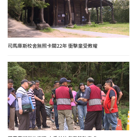
司馬庫斯校舍無照卡關22年 衝擊童受教權