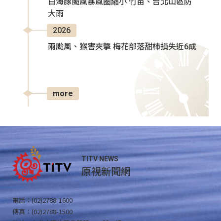
白海豚颱風暴風圈縮小 竹苗、台北山區防
大雨
2026
兩颱風、猴害夾擊 梅花部落甜柿損失近6成
more
TITV NEWS
原視新聞網
電話：(02)2788-1600
傳真：(02)2788-1500