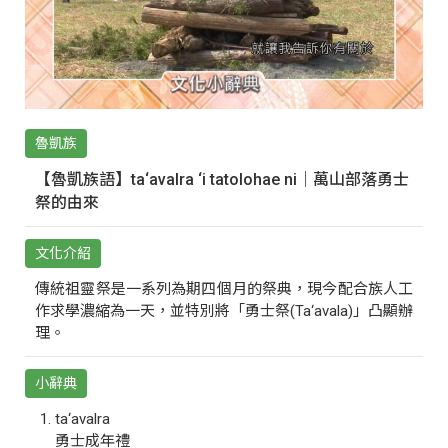
魯凱族
【魯凱族語】ta‘avalra ‘i tatolohae ni｜萬山部落勇士
祭的由來
文化介紹
傳統祖靈祭是一系列為期四個月的祭典，現今配合族人工
作求學濃縮為一天，並特別將「勇士祭(Ta‘avala)」凸顯辦
理。
小辭典
ta‘avalra
勇士成年禮