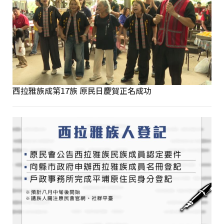
西拉雅族成第17族 原民日慶賀正名成功