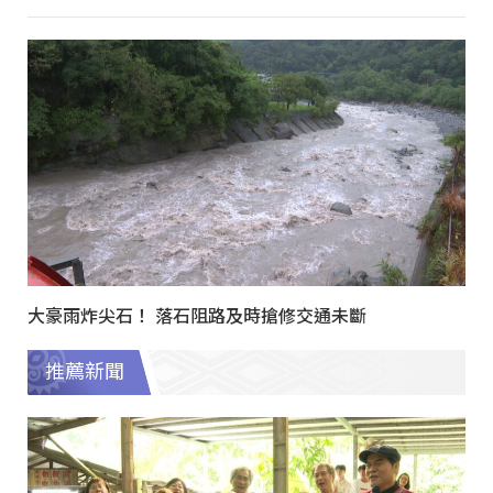
大豪雨炸尖石！ 落石阻路及時搶修交通未斷
推薦新聞