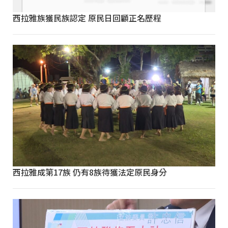
西拉雅族獲民族認定 原民日回顧正名歷程
西拉雅成第17族 仍有8族待獲法定原民身分