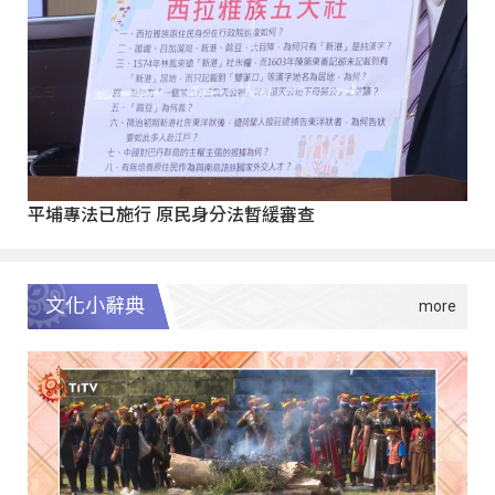
平埔專法已施行 原民身分法暫緩審查
文化小辭典