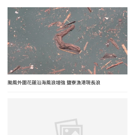
颱風外圍花蓮沿海風浪增強 鹽寮漁港現長浪