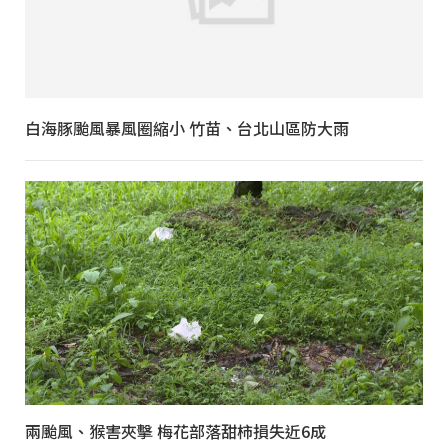
白海豚颱風暴風圈縮小 竹苗、台北山區防大雨
兩颱風、猴害夾擊 梅花部落甜柿損失近6成