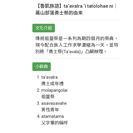
【魯凱族語】ta‘avalra ‘i tatolohae ni｜
萬山部落勇士祭的由來
文化介紹
傳統祖靈祭是一系列為期四個月的祭典，
現今配合族人工作求學濃縮為一天，並特
別將「勇士祭(Ta‘avala)」凸顯辦理。
小辭典
ta‘avalra
勇士成年禮
molapangolai
祖靈祭
asavasavahe
男性青年
atamatama
父字輩的稱呼