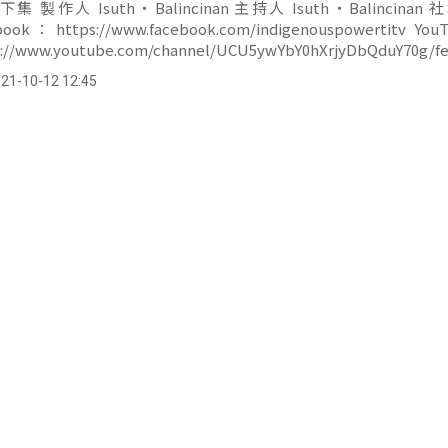
ook：https://www.facebook.com/indigenouspowertitv YouTube：
s://www.youtube.com/channel/UCU5ywYbY0hXrjyDbQduY70g/fe
播出時間 首播：每周六、周日&nbsp;晚間...。
21-10-12 12:45