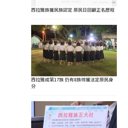
西拉雅族獲民族認定 原民日回顧正名歷程
西拉雅成第17族 仍有8族待獲法定原民身
分