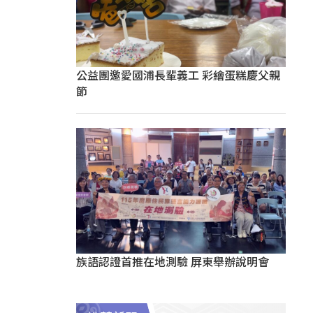
公益團邀愛國浦長輩義工 彩繪蛋糕慶父親
節
族語認證首推在地測驗 屏東舉辦說明會