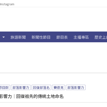
Instagram
族語新聞
新聞性節目
節目表
主播專區
歷史上
節目群
部落影響力
回復部落名
賽德克
部落影響力
影響力｜回復祖先的傳統土地命名