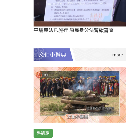
平埔專法已施行 原民身分法暫緩審查
文化小辭典
魯凱族