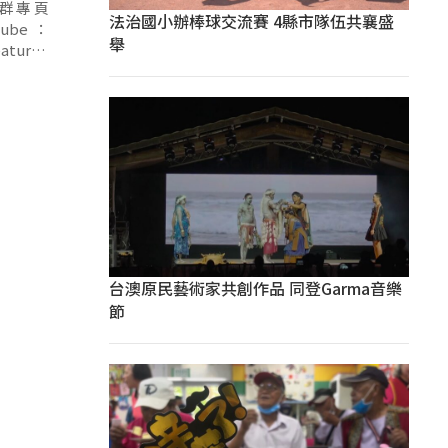
法治國小辦棒球交流賽 4縣市隊伍共襄盛
舉
atured
台澳原民藝術家共創作品 同登Garma音樂
節