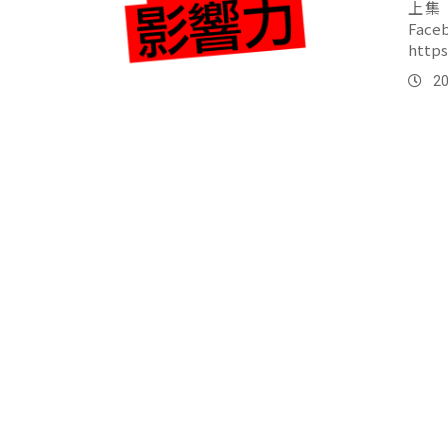
上集 下集 製作人 Isuth・Balincinan 主持人 Isuth・Balincinan 社群專頁
Faceb
http
20