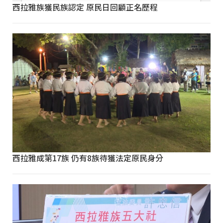
西拉雅族獲民族認定 原民日回顧正名歷程
西拉雅成第17族 仍有8族待獲法定原民身分