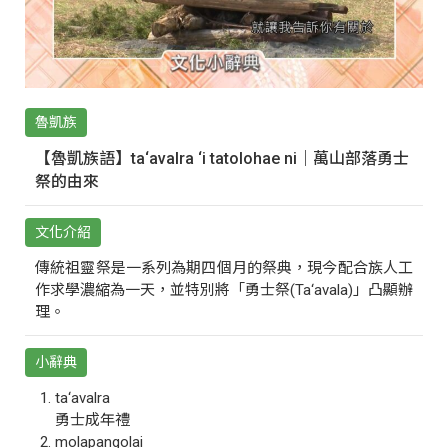
魯凱族
【魯凱族語】ta‘avalra ‘i tatolohae ni｜萬山部落勇士
祭的由來
文化介紹
傳統祖靈祭是一系列為期四個月的祭典，現今配合族人工
作求學濃縮為一天，並特別將「勇士祭(Ta‘avala)」凸顯辦
理。
小辭典
ta‘avalra
勇士成年禮
molapangolai