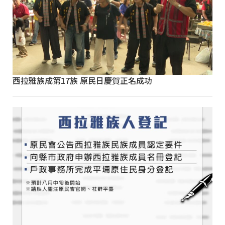
西拉雅族成第17族 原民日慶賀正名成功