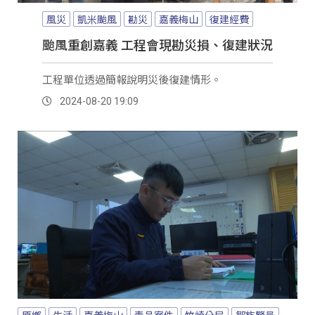
風災
凱米颱風
勘災
嘉義梅山
復建經費
颱風重創嘉義 工程會現勘災損、復建狀況
工程單位透過簡報說明災後復建情形。
2024-08-20 19:09
原鄉
生活
嘉義梅山
毒品案件
竹崎分局
鄒族警員