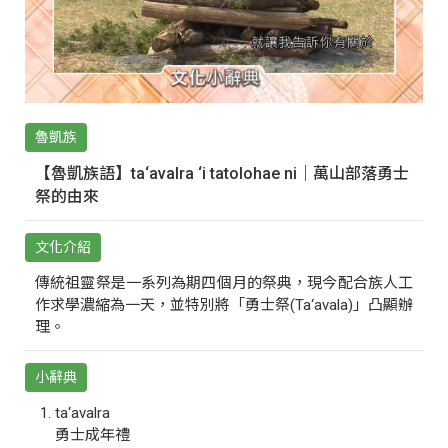
魯凱族
【魯凱族語】ta‘avalra ‘i tatolohae ni｜萬山部落勇士
祭的由來
文化介紹
傳統祖靈祭是一系列為期四個月的祭典，現今配合族人工
作求學濃縮為一天，並特別將「勇士祭(Ta‘avala)」凸顯辦
理。
小辭典
ta‘avalra
勇士成年禮