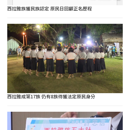
西拉雅族獲民族認定 原民日回顧正名歷程
西拉雅成第17族 仍有8族待獲法定原民身分