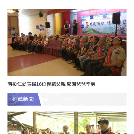
南投仁愛表揚16位模範父親 感謝爸爸辛勞
推薦新聞