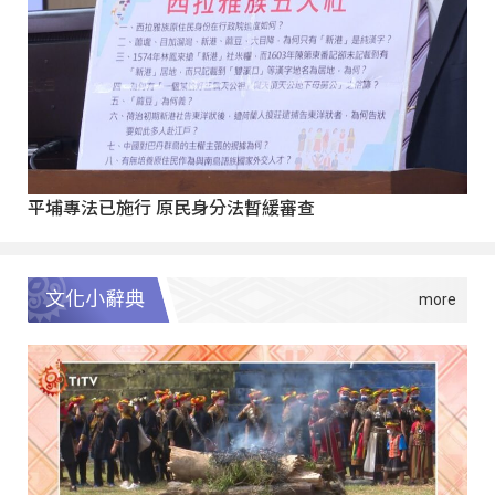
平埔專法已施行 原民身分法暫緩審查
文化小辭典