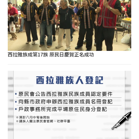
西拉雅族成第17族 原民日慶賀正名成功