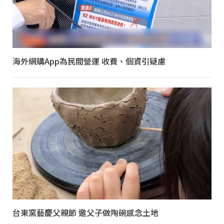
海外網購App為民間營運 收費、個資引疑慮
台東窯藝慶父親節 邀父子做陶碗感念土地