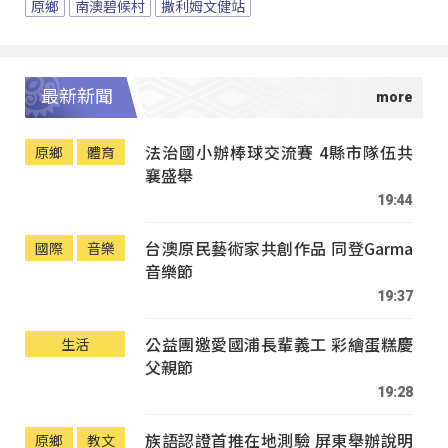
原鄉
南澳碧候村
撒利姆文健站
最新新聞
法治國小辦棒球交流賽 4縣市隊伍共
原鄉
體育
襄盛舉
19:44
台澳原民藝術家共創作品 同登Garma
國際
音樂
音樂節
19:37
公益團邀愛國浦長輩義工 彩繪蛋糕慶
生活
父親節
19:28
族語認證首推在地測驗 屏東舉辦說明
原鄉
教文