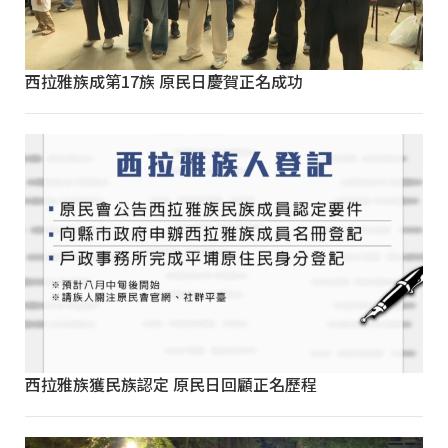
西拉雅族成第17族 原民日慶賀正名成功
西拉雅族獲民族認定 原民日回顧正名歷程