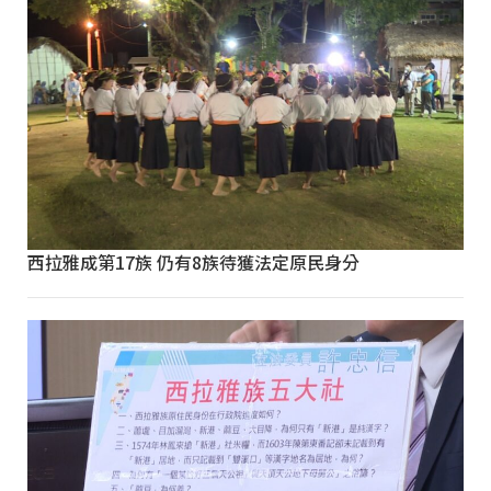
西拉雅成第17族 仍有8族待獲法定原民身分