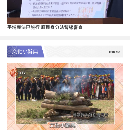
平埔專法已施行 原民身分法暫緩審查
文化小辭典