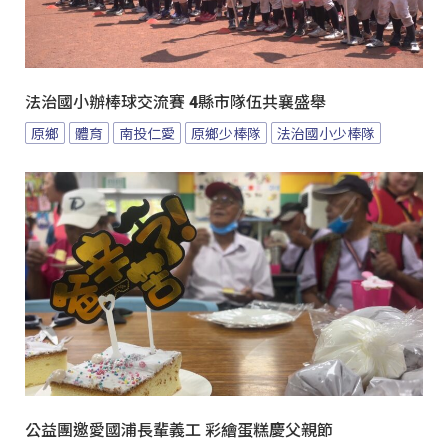
法治國小辦棒球交流賽 4縣市隊伍共襄盛舉
原鄉
體育
南投仁愛
原鄉少棒隊
法治國小少棒隊
公益團邀愛國浦長輩義工 彩繪蛋糕慶父親節