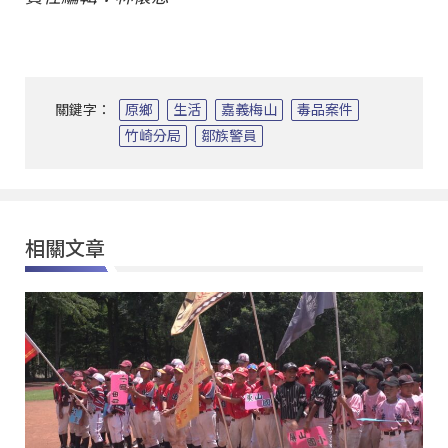
關鍵字：
原鄉
生活
嘉義梅山
毒品案件
竹崎分局
鄒族警員
相關文章