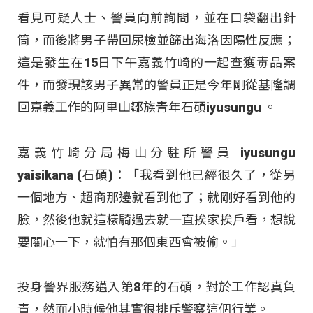
看見可疑人士、警員向前詢問，並在口袋翻出針
筒，而後將男子帶回尿檢並篩出海洛因陽性反應；
這是發生在15日下午嘉義竹崎的一起查獲毒品案
件，而發現該男子異常的警員正是今年剛從基隆調
回嘉義工作的阿里山鄒族青年石碩iyusungu 。
嘉義竹崎分局梅山分駐所警員 iyusungu
yaisikana (石碩)：「我看到他已經很久了，從另
一個地方、超商那邊就看到他了；就剛好看到他的
臉，然後他就這樣騎過去就一直挨家挨戶看，想說
要關心一下，就怕有那個東西會被偷。」
投身警界服務邁入第8年的石碩，對於工作認真負
責，然而小時候他其實很排斥警察這個行業。