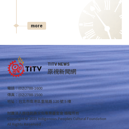
more
TITV NEWS
原視新聞網
電話：(02)2788-1600
傳真：(02)2788-1500
地址：台北市南港區重陽路 120 號 5 樓
財團法人原住民族文化事業基金會 版權所有
Copyright © 2021 Indigenous Peoples Cultural Foundation
All Rights Reserved .