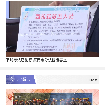
平埔專法已施行 原民身分法暫緩審查
文化小辭典