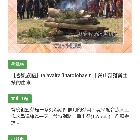
魯凱族
【魯凱族語】ta‘avalra ‘i tatolohae ni｜萬山部落勇士
祭的由來
文化介紹
傳統祖靈祭是一系列為期四個月的祭典，現今配合族人工
作求學濃縮為一天，並特別將「勇士祭(Ta‘avala)」凸顯辦
理。
小辭典