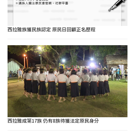
西拉雅族獲民族認定 原民日回顧正名歷程
西拉雅成第17族 仍有8族待獲法定原民身分