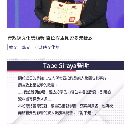
行政院文化獎頒獎 百位得主見證多元綻放
教文
藝文
行政院文化獎