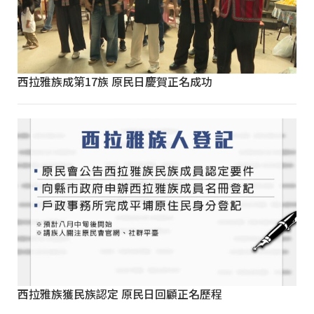
西拉雅族成第17族 原民日慶賀正名成功
西拉雅族獲民族認定 原民日回顧正名歷程