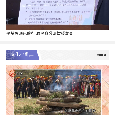
平埔專法已施行 原民身分法暫緩審查
文化小辭典