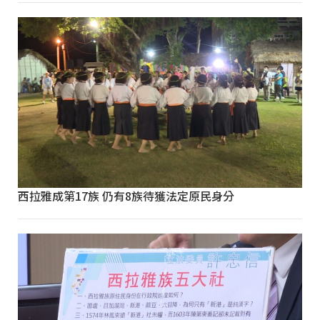
西拉雅成第17族 仍有8族待獲法定原民身分