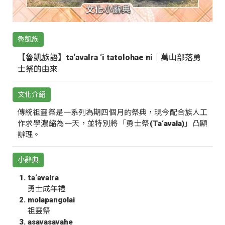
魯凱族
【魯凱族語】ta‘avalra ‘i tatolohae ni｜萬山部落勇
士祭的由來
文化介紹
傳統祖靈祭是一系列為期四個月的祭典，現今配合族人工
作求學濃縮為一天，並特別將「勇士祭(Ta‘avala)」凸顯
辦理。
小辭典
ta‘avalra
勇士成年禮
molapangolai
祖靈祭
asavasavahe