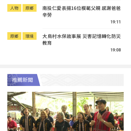
南投仁愛表揚16位模範父親 感謝爸爸
人物
原鄉
辛勞
19:11
大鳥村水保故事展 災害記憶轉化防災
原鄉
環境
教育
19:08
推薦新聞