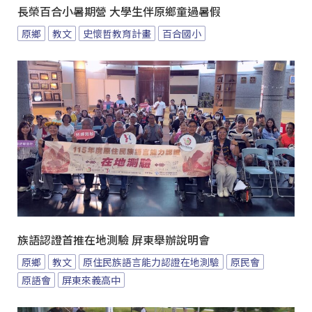
長榮百合小暑期營 大學生伴原鄉童過暑假
原鄉
教文
史懷哲教育計畫
百合國小
族語認證首推在地測驗 屏東舉辦說明會
原鄉
教文
原住民族語言能力認證在地測驗
原民會
原語會
屏東來義高中