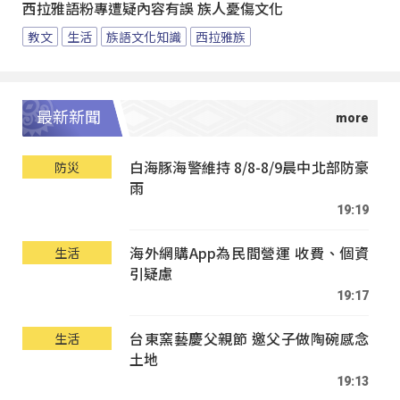
西拉雅語粉專遭疑內容有誤 族人憂傷文化
教文
生活
族語文化知識
西拉雅族
最新新聞
白海豚海警維持 8/8-8/9晨中北部防豪
防災
雨
19:19
海外網購App為民間營運 收費、個資
生活
引疑慮
19:17
台東窯藝慶父親節 邀父子做陶碗感念
生活
土地
19:13