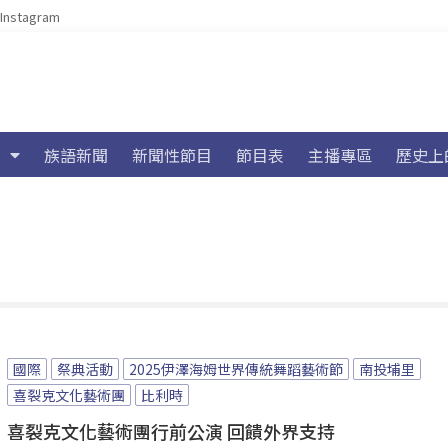
Instagram
族語新聞
新聞性節目
節目表
主播專區
歷史上
國際
祭典活動
2025伊澤海姆世界傳統舞蹈藝術節
南投埔里
喜裂克文化藝術團
比利時
喜裂克文化藝術團行前公演 回饋外界支持