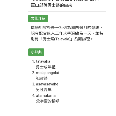
萬山部落勇士祭的由來
文化介紹
傳統祖靈祭是一系列為期四個月的祭典，
現今配合族人工作求學濃縮為一天，並特
別將「勇士祭(Ta‘avala)」凸顯辦理。
小辭典
ta‘avalra
勇士成年禮
molapangolai
祖靈祭
asavasavahe
男性青年
atamatama
父字輩的稱呼