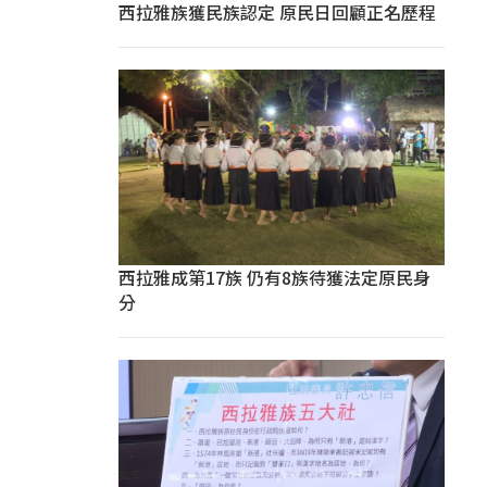
西拉雅族獲民族認定 原民日回顧正名歷程
西拉雅成第17族 仍有8族待獲法定原民身
分