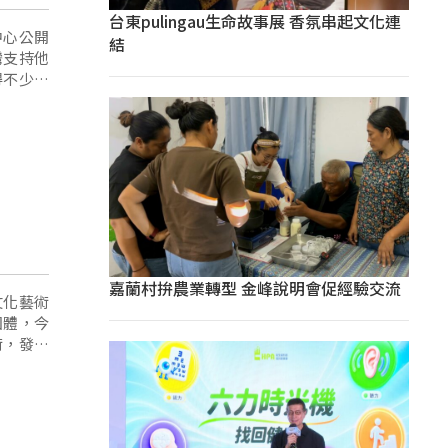
台東pulingau生命故事展 香氛串起文化連
中心公開
結
灣支持他
得不少支
嘉蘭村拚農業轉型 金峰說明會促經驗交流
文化藝術
團體，今
術，發揚