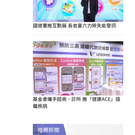
國健署推互動展 長者量六力揪失能警訊
基金會攜手超商、診所 推「健康ACE」遠
離疾病
推薦新聞