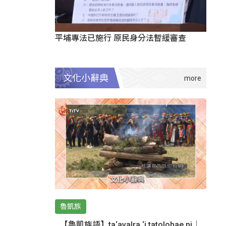
平埔專法已施行 原民身分法暫緩審查
文化小辭典
魯凱族
【魯凱族語】ta‘avalra ‘i tatolohae ni｜