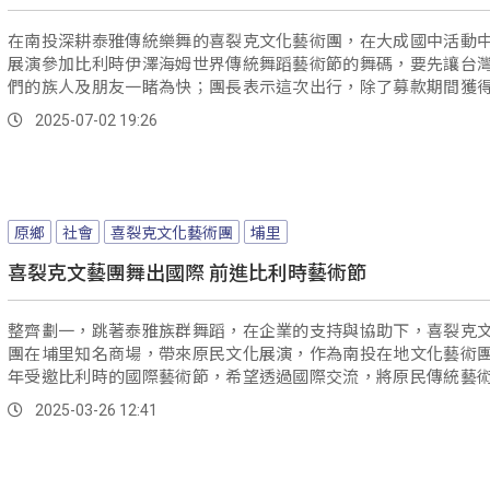
在南投深耕泰雅傳統樂舞的喜裂克文化藝術團，在大成國中活動
展演參加比利時伊澤海姆世界傳統舞蹈藝術節的舞碼，要先讓台
們的族人及朋友一睹為快；團長表示這次出行，除了募款期間獲
持，也受到總統府來電關心。
2025-07-02 19:26
原鄉
社會
喜裂克文化藝術團
埔里
喜裂克文藝團舞出國際 前進比利時藝術節
整齊劃一，跳著泰雅族群舞蹈，在企業的支持與協助下，喜裂克
團在埔里知名商場，帶來原民文化展演，作為南投在地文化藝術
年受邀比利時的國際藝術節，希望透過國際交流，將原民傳統藝
光大。
2025-03-26 12:41