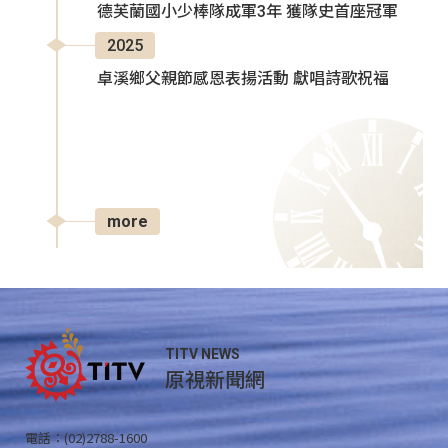
德芙蘭國小少棒隊成軍3年 獲隊史首座冠軍
2025
卓溪鄉父親節感恩表揚活動 獻唱詩歌祝福
more
TITV NEWS
原視新聞網
電話：(02)2788-1600