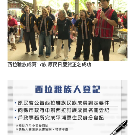
西拉雅族成第17族 原民日慶賀正名成功