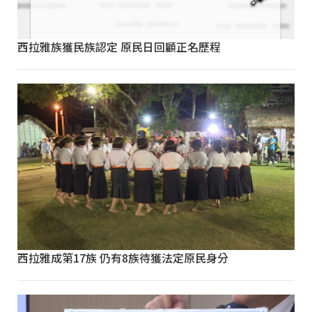
西拉雅族獲民族認定 原民日回顧正名歷程
西拉雅成第17族 仍有8族待獲法定原民身分