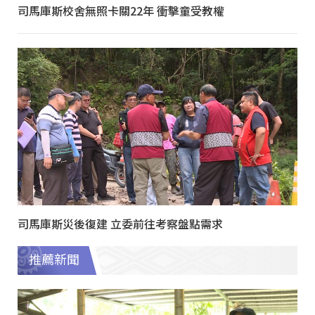
司馬庫斯校舍無照卡關22年 衝擊童受教權
司馬庫斯災後復建 立委前往考察盤點需求
推薦新聞