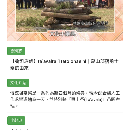
魯凱族
【魯凱族語】ta‘avalra ‘i tatolohae ni｜萬山部落勇士
祭的由來
文化介紹
傳統祖靈祭是一系列為期四個月的祭典，現今配合族人工
作求學濃縮為一天，並特別將「勇士祭(Ta‘avala)」凸顯辦
理。
小辭典