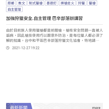
原鄉
教文
制式獵槍
喜德釘
擦槍走火
狩獵
獵槍
自主管理
加強狩獵安全.自主管理 巴辛部落辦講習
由於目前族人使用獵槍都是前膛槍，槍枝安全問題一直被人
詬病，因此槍技使用巧以跟意外防治，是每位獵人都必須了
解的知識，台中和平區巴辛部落狩獵文化協會，特地請來專
業教官，為部落族人辦理獵槍安全講習。
2021-12-27 19:22
最新新聞