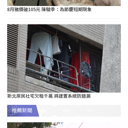
8月豬價破105元 陳駿季：為節慶短期現象
新北原民社宅欠租千萬 將建置系統防錯漏
推薦新聞