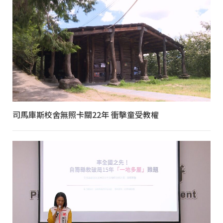
司馬庫斯校舍無照卡關22年 衝擊童受教權