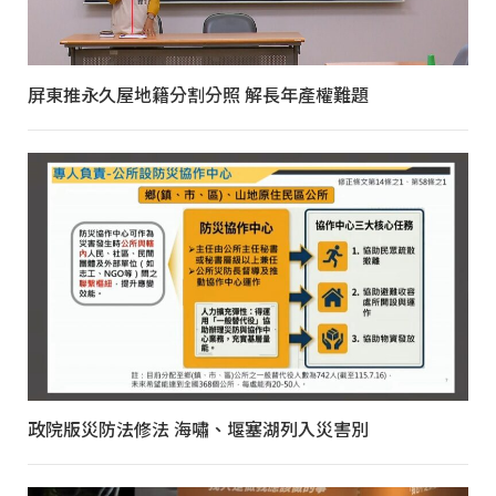
屏東推永久屋地籍分割分照 解長年產權難題
政院版災防法修法 海嘯、堰塞湖列入災害別