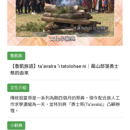
魯凱族
【魯凱族語】ta‘avalra ‘i tatolohae ni｜萬山部落勇士
祭的由來
文化介紹
傳統祖靈祭是一系列為期四個月的祭典，現今配合族人工
作求學濃縮為一天，並特別將「勇士祭(Ta‘avala)」凸顯辦
理。
小辭典