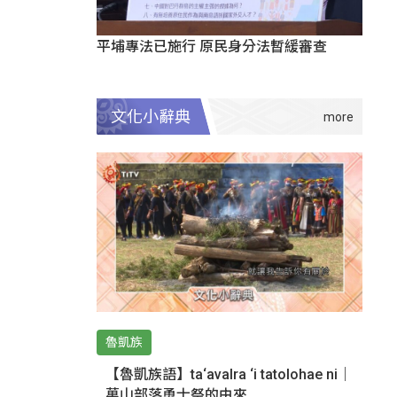
平埔專法已施行 原民身分法暫緩審查
文化小辭典
魯凱族
【魯凱族語】ta‘avalra ‘i tatolohae ni｜
萬山部落勇士祭的由來