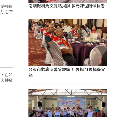
南澳撒利姆文健站揭牌 多元課程陪伴長者
，許多族
力之下
台東市歡慶溫馨父親節！ 表揚71位模範父
，在21
親
新大樓啟