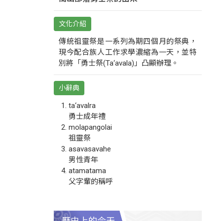
文化介紹
傳統祖靈祭是一系列為期四個月的祭典，
現今配合族人工作求學濃縮為一天，並特
別將「勇士祭(Ta‘avala)」凸顯辦理。
小辭典
ta‘avalra
勇士成年禮
molapangolai
祖靈祭
asavasavahe
男性青年
atamatama
父字輩的稱呼
歷史上的今天