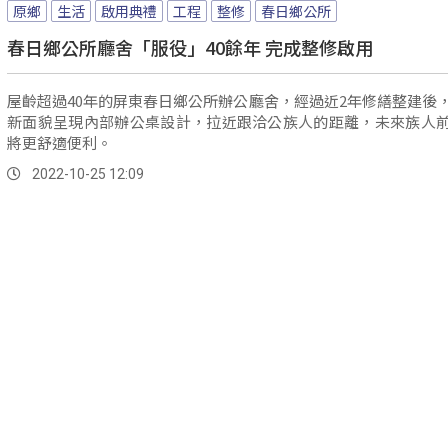
原鄉
生活
啟用典禮
工程
整修
春日鄉公所
春日鄉公所廳舍「服役」40餘年 完成整修啟用
屋齡超過40年的屏東春日鄉公所辦公廳舍，經過近2年修繕整建後
新面貌呈現內部辦公桌設計，拉近跟洽公族人的距離，未來族人
將更舒適便利。
2022-10-25 12:09