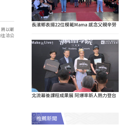
長濱鄉表揚22位模範Mama 感念父親辛勞
，將以嶄
前往洽公
北流幕後課程成果展 阿爆率新人熱力登台
推薦新聞