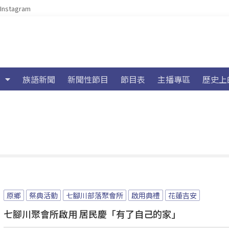
Instagram
族語新聞
新聞性節目
節目表
主播專區
歷史上
原鄉
祭典活動
七腳川部落聚會所
啟用典禮
花蓮吉安
七腳川聚會所啟用 居民慶「有了自己的家」