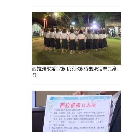
西拉雅成第17族 仍有8族待獲法定原民身
分