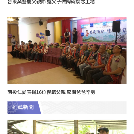
台東窯藝慶父親節 邀父子做陶碗感念土地
南投仁愛表揚16位模範父親 感謝爸爸辛勞
推薦新聞