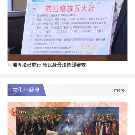
平埔專法已施行 原民身分法暫緩審查
文化小辭典