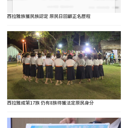
西拉雅族獲民族認定 原民日回顧正名歷程
西拉雅成第17族 仍有8族待獲法定原民身分