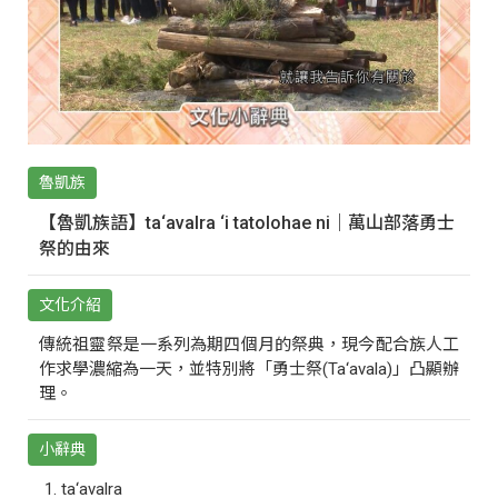
魯凱族
【魯凱族語】ta‘avalra ‘i tatolohae ni｜萬山部落勇士
祭的由來
文化介紹
傳統祖靈祭是一系列為期四個月的祭典，現今配合族人工
作求學濃縮為一天，並特別將「勇士祭(Ta‘avala)」凸顯辦
理。
小辭典
ta‘avalra