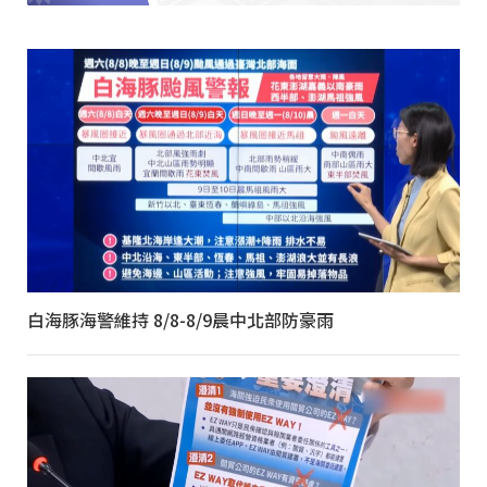
白海豚海警維持 8/8-8/9晨中北部防豪雨