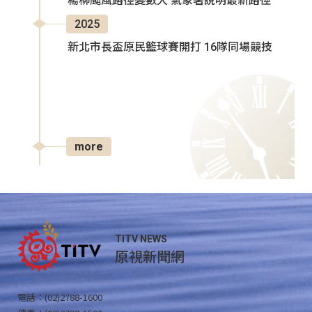
楊柳颱風路徑變數大 氣象署說明最新路徑
2025
新北市長盃原民籃球賽開打 16隊同場競技
more
TITV NEWS
原視新聞網
電話：(02)2788-1600