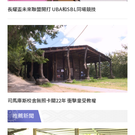
長耀盃未來聯盟開打 UBA和SBL同場競技
司馬庫斯校舍無照卡關22年 衝擊童受教權
推薦新聞