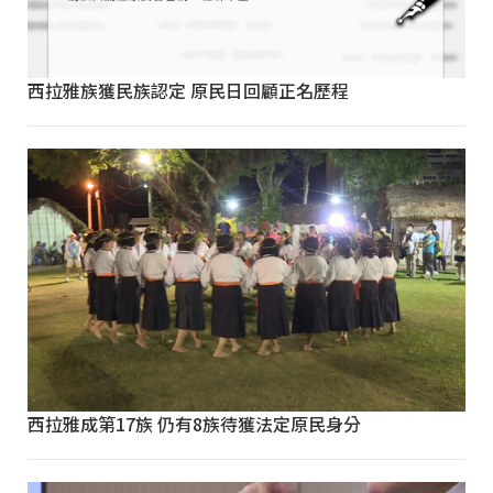
西拉雅族獲民族認定 原民日回顧正名歷程
西拉雅成第17族 仍有8族待獲法定原民身分