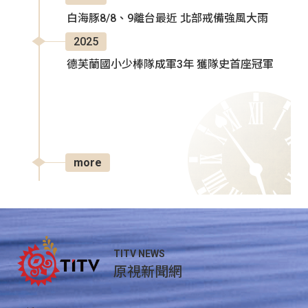
白海豚8/8、9離台最近 北部戒備強風大雨
2025
德芙蘭國小少棒隊成軍3年 獲隊史首座冠軍
more
TITV NEWS
原視新聞網