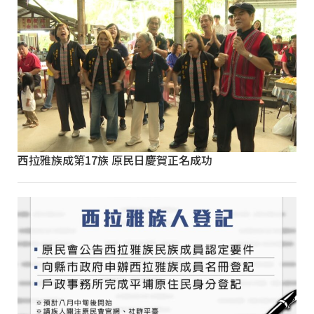
西拉雅族成第17族 原民日慶賀正名成功