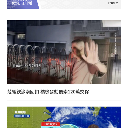
最新新聞
范織欽涉索回扣 橋檢發動搜索120萬交保