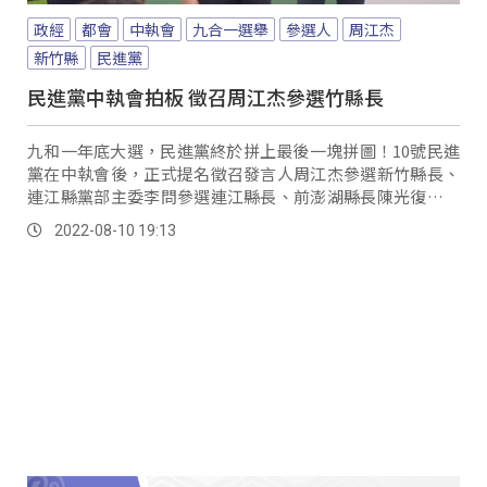
政經
都會
中執會
九合一選舉
參選人
周江杰
新竹縣
民進黨
民進黨中執會拍板 徵召周江杰參選竹縣長
九和一年底大選，民進黨終於拼上最後一塊拼圖！10號民進
黨在中執會後，正式提名徵召發言人周江杰參選新竹縣長、
連江縣黨部主委李問參選連江縣長、前澎湖縣長陳光復為澎
湖縣長參選人，而總統蔡英文也提到，近幾年因為疫情影響
2022-08-10 19:13
全球經濟脈動，台灣能在逆境中穩健成長，除了全民團結
外，高科技產業功不可沒。