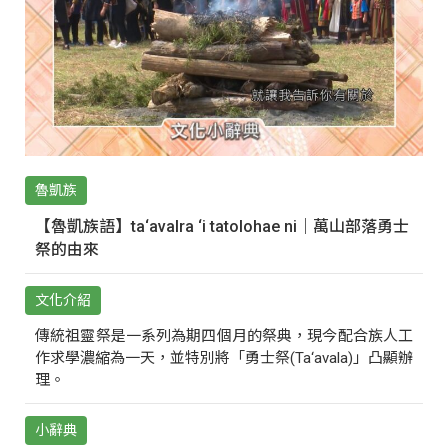
魯凱族
【魯凱族語】ta‘avalra ‘i tatolohae ni｜萬山部落勇士
祭的由來
文化介紹
傳統祖靈祭是一系列為期四個月的祭典，現今配合族人工
作求學濃縮為一天，並特別將「勇士祭(Ta‘avala)」凸顯辦
理。
小辭典