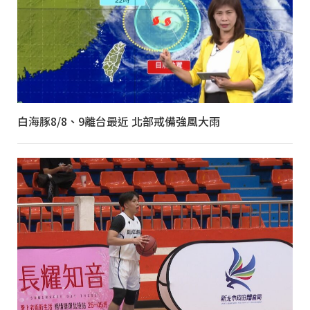
白海豚8/8、9離台最近 北部戒備強風大雨