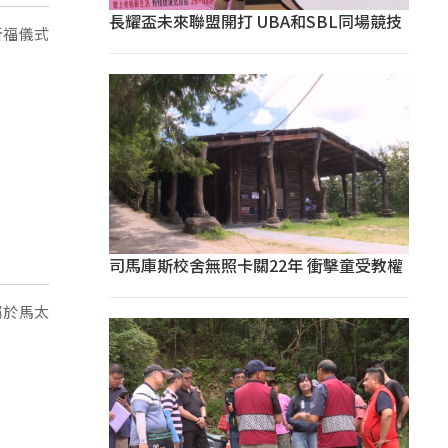
長耀盃未來聯盟開打 UBA和SBL同場競技
祈福儀式
司馬庫斯校舍無照卡關22年 衝擊童受教權
屬於馬太