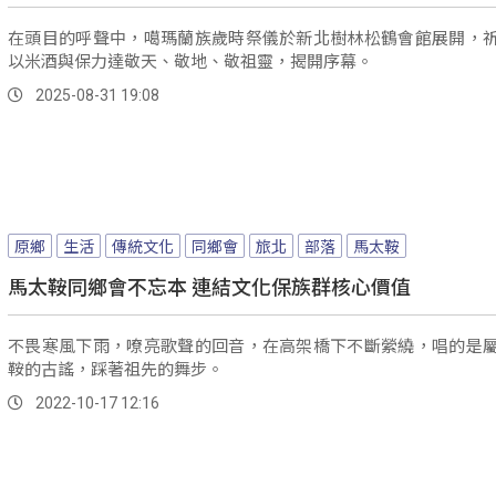
在頭目的呼聲中，噶瑪蘭族歲時祭儀於新北樹林松鶴會館展開，
以米酒與保力達敬天、敬地、敬祖靈，揭開序幕。
2025-08-31 19:08
原鄉
生活
傳統文化
同鄉會
旅北
部落
馬太鞍
馬太鞍同鄉會不忘本 連結文化保族群核心價值
不畏寒風下雨，嘹亮歌聲的回音，在高架橋下不斷縈繞，唱的是
鞍的古謠，踩著祖先的舞步。
2022-10-17 12:16