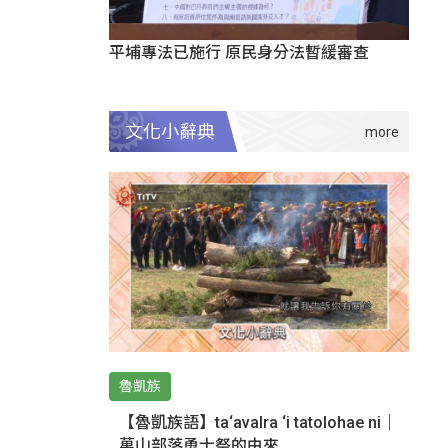
平埔專法已施行 原民身分法暫緩審查
文化小辭典
魯凱族
【魯凱族語】ta‘avalra ‘i tatolohae ni｜
萬山部落勇士祭的由來