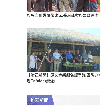
司馬庫斯災後復建 立委前往考察盤點需求
【涉己新聞】原文會新劇名爆爭議 團隊8/7
赴Tafalong致歉
推薦新聞