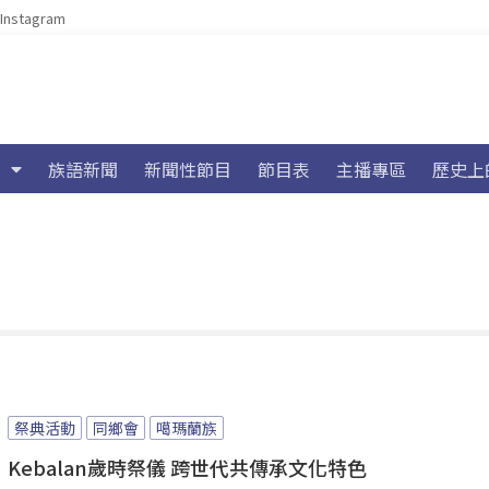
Instagram
族語新聞
新聞性節目
節目表
主播專區
歷史上
祭典活動
同鄉會
噶瑪蘭族
Kebalan歲時祭儀 跨世代共傳承文化特色