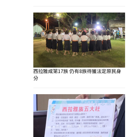
西拉雅成第17族 仍有8族待獲法定原民身
分