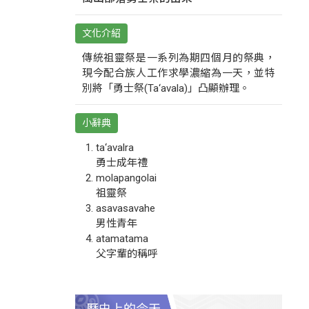
文化介紹
傳統祖靈祭是一系列為期四個月的祭典，
現今配合族人工作求學濃縮為一天，並特
別將「勇士祭(Ta‘avala)」凸顯辦理。
小辭典
ta‘avalra
勇士成年禮
molapangolai
祖靈祭
asavasavahe
男性青年
atamatama
父字輩的稱呼
歷史上的今天