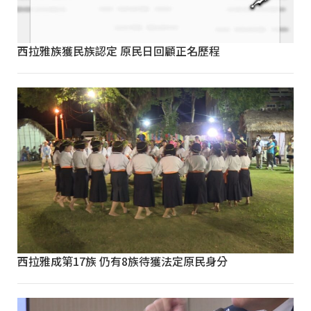
西拉雅族獲民族認定 原民日回顧正名歷程
西拉雅成第17族 仍有8族待獲法定原民身分