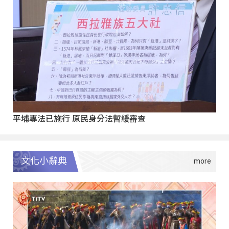
平埔專法已施行 原民身分法暫緩審查
文化小辭典