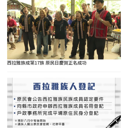
西拉雅族成第17族 原民日慶賀正名成功