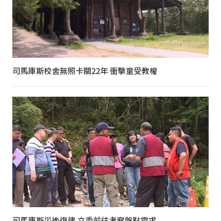
司馬庫斯校舍無照卡關22年 衝擊童受教權
司馬庫斯災後復建 立委前往考察盤點需求