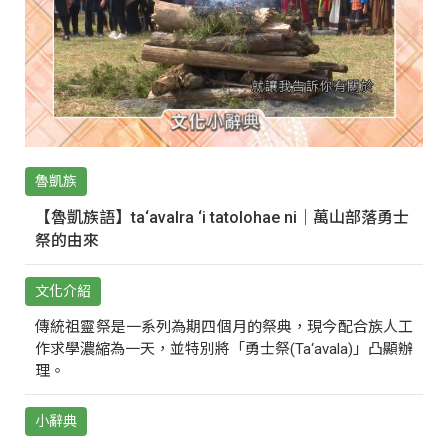
魯凱族
【魯凱族語】ta‘avalra ‘i tatolohae ni｜萬山部落勇士
祭的由來
文化介紹
傳統祖靈祭是一系列為期四個月的祭典，現今配合族人工
作求學濃縮為一天，並特別將「勇士祭(Ta‘avala)」凸顯辦
理。
小辭典