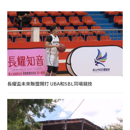
長耀盃未來聯盟開打 UBA和SBL同場競技