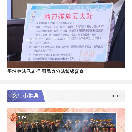
平埔專法已施行 原民身分法暫緩審查
文化小辭典