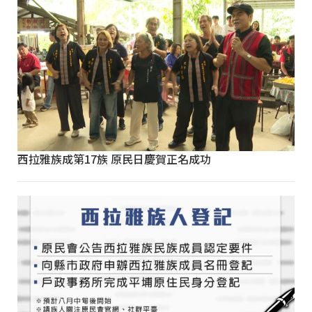
西拉雅族成第17族 原民日慶賀正名成功