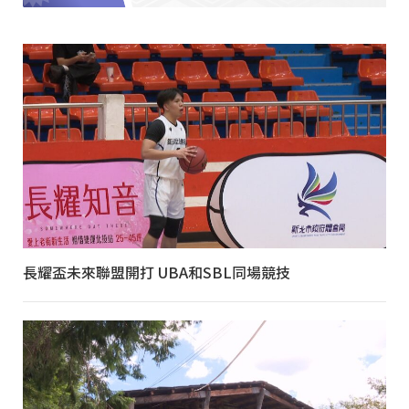
長耀盃未來聯盟開打 UBA和SBL同場競技