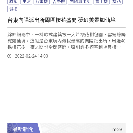
原鄉
生活
八重櫻
吉野櫻
向陽派出所
富士櫻
櫻花
賞櫻
台東向陽派出所周圍櫻花盛開 夢幻美景如仙境
綿綿細雨中，一棟歐式建築被一大片櫻花樹包圍，雲霧繚繞
宛如仙境，這裡是台東境內海拔最高的向陽派出所，周邊40
棵櫻花樹一夜之間也全都盛開，吸引許多遊客到場賞櫻，如
此美景原來是前所長張能為，在十年前親手種下...。
2022-02-24 14:00
最新新聞