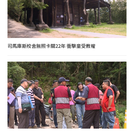
司馬庫斯校舍無照卡關22年 衝擊童受教權