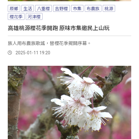
原鄉
生活
八重櫻
吉野櫻
市集
布農族
桃源
櫻花季
河津櫻
高雄桃源櫻花季開跑 原味市集邀民上山玩
族人用布農族歌謠，替櫻花季揭開序幕。
2025-01-11 19:20