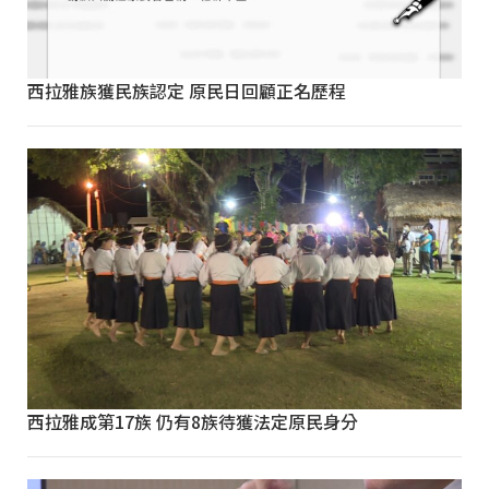
西拉雅族獲民族認定 原民日回顧正名歷程
西拉雅成第17族 仍有8族待獲法定原民身分