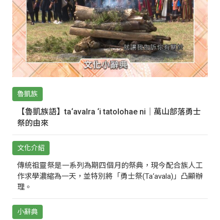
魯凱族
【魯凱族語】ta‘avalra ‘i tatolohae ni｜萬山部落勇士
祭的由來
文化介紹
傳統祖靈祭是一系列為期四個月的祭典，現今配合族人工
作求學濃縮為一天，並特別將「勇士祭(Ta‘avala)」凸顯辦
理。
小辭典