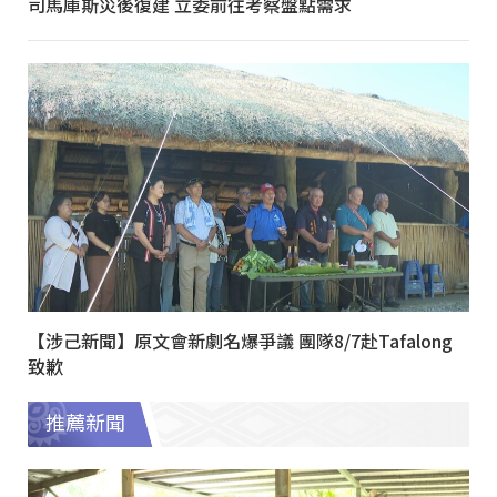
司馬庫斯災後復建 立委前往考察盤點需求
【涉己新聞】原文會新劇名爆爭議 團隊8/7赴Tafalong
致歉
推薦新聞