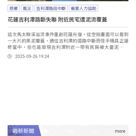
原鄉
風災
吉利潭路段中斷
需要人力協助
花蓮吉利潭路斷失聯 附近民宅遭泥流覆蓋
這次馬太鞍溪溢流事件重創花蓮光復，從空拍畫面可以看到
一大片的黑泥覆蓋，通往吉利潭的道路中斷而怪手機具正搶
修當中，但也能發現吉利潭附近一帶有民房被大量泥沙覆
蓋，就有傳出還有民眾受困；而當地民眾就表示，事先有強
2025-09-26 19:24
制撤離。
最新新聞