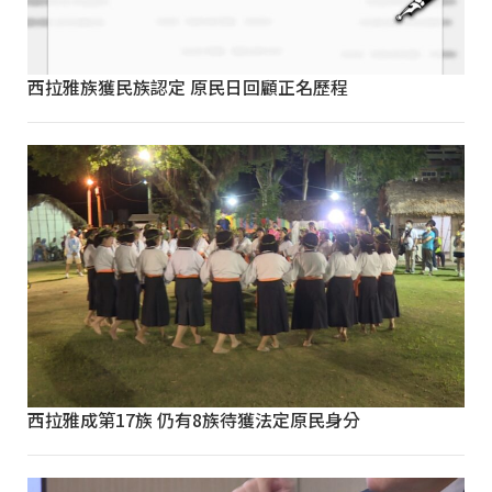
西拉雅族獲民族認定 原民日回顧正名歷程
西拉雅成第17族 仍有8族待獲法定原民身分