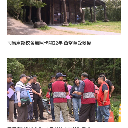
司馬庫斯校舍無照卡關22年 衝擊童受教權