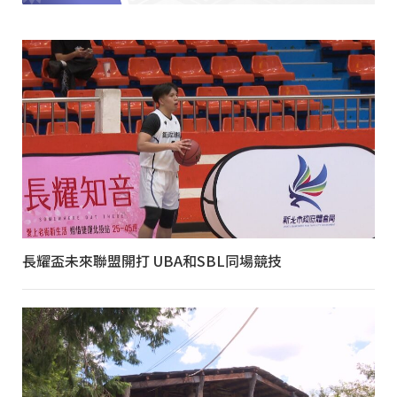
長耀盃未來聯盟開打 UBA和SBL同場競技