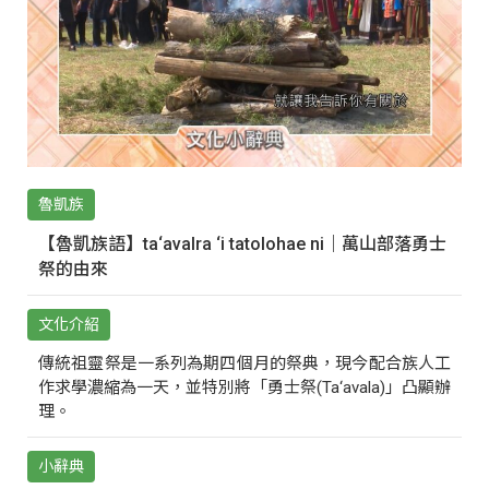
魯凱族
【魯凱族語】ta‘avalra ‘i tatolohae ni｜萬山部落勇士
祭的由來
文化介紹
傳統祖靈祭是一系列為期四個月的祭典，現今配合族人工
作求學濃縮為一天，並特別將「勇士祭(Ta‘avala)」凸顯辦
理。
小辭典