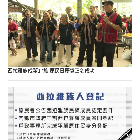
西拉雅族成第17族 原民日慶賀正名成功