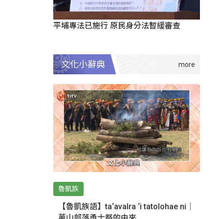
平埔專法已施行 原民身分法暫緩審查
文化小辭典
魯凱族
【魯凱族語】ta‘avalra ‘i tatolohae ni｜
萬山部落勇士祭的由來