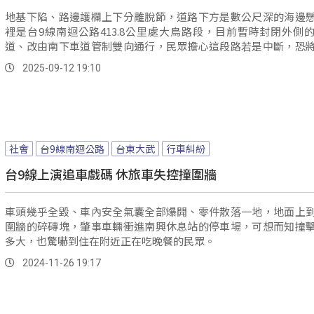
地基下陷、路邊護欄上下分離脫節，道路下方是數公尺深的海邊
裡是台9線南迴公路413.8公里處大鳥路段，目前暫時封閉外側
道、改由南下車道管制雙向通行，民眾擔心這段路若是中斷，恐
道路可以通行。
2025-09-12 19:10
社會
台9線南迴公路
台東大武
行車糾紛
台9線上演追車戲碼 休旅車失控撞圍牆
車頭幾乎全毀、車內安全氣囊全部爆開、零件散落一地，地面上
圍牆的碎磚塊，肇事車輛衝進南興休息站的停車場，可想而知撞
多大，也驚嚇到住在附近正在吃晚餐的民眾。
2024-11-26 19:17