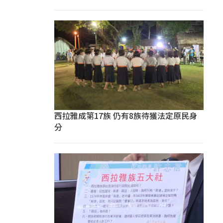
西拉雅成第17族 仍有8族待獲法定原民身
分