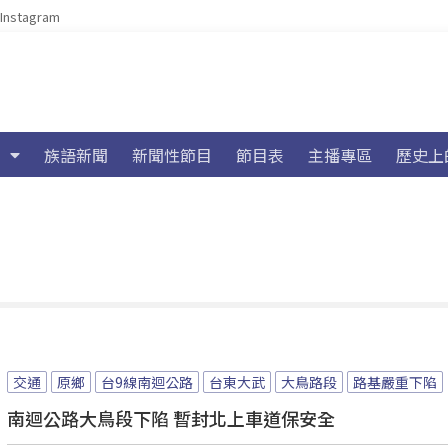
Instagram
族語新聞
新聞性節目
節目表
主播專區
歷史上
交通
原鄉
台9線南迴公路
台東大武
大鳥路段
路基嚴重下陷
南迴公路大鳥段下陷 暫封北上車道保安全