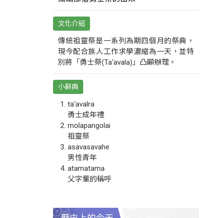
文化介紹
傳統祖靈祭是一系列為期四個月的祭典，
現今配合族人工作求學濃縮為一天，並特
別將「勇士祭(Ta‘avala)」凸顯辦理。
小辭典
ta‘avalra
勇士成年禮
molapangolai
祖靈祭
asavasavahe
男性青年
atamatama
父字輩的稱呼
歷史上的今天