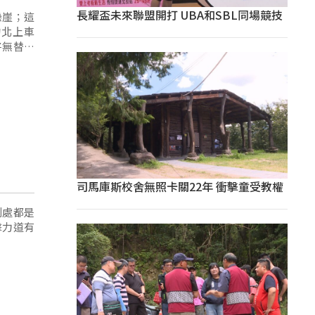
長耀盃未來聯盟開打 UBA和SBL同場競技
懸崖；這
的北上車
將無替代
司馬庫斯校舍無照卡關22年 衝擊童受教權
到處都是
擊力道有