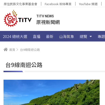
原住民族文化事業基金會
Facebook 粉絲專頁
YouTube 頻道
TITV NEWS
原視新聞網
2024 總統大選
直播
最新
山海氣象
總覽
專題
首頁
台9線南迴公路
台9線南迴公路