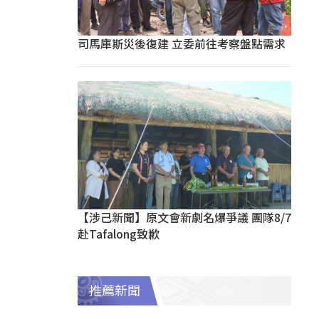
司馬庫斯災後復建 立委前往考察盤點需求
【涉己新聞】原文會新劇名爆爭議 團隊8/7
赴Tafalong致歉
推薦新聞