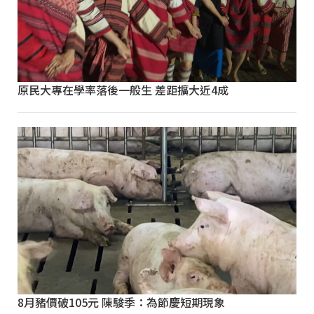
原民大專在學率落後一般生 差距擴大近4成
8月豬價破105元 陳駿季：為節慶短期現象