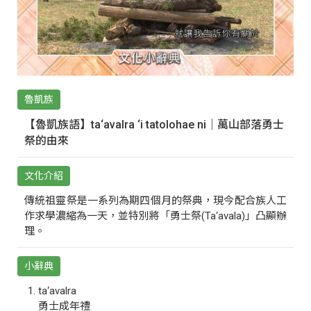
魯凱族
【魯凱族語】ta‘avalra ‘i tatolohae ni｜萬山部落勇士
祭的由來
文化介紹
傳統祖靈祭是一系列為期四個月的祭典，現今配合族人工
作求學濃縮為一天，並特別將「勇士祭(Ta‘avala)」凸顯辦
理。
小辭典
ta‘avalra
勇士成年禮