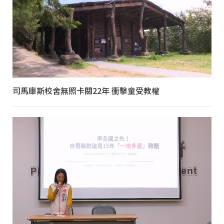
司馬庫斯校舍無照卡關22年 衝擊童受教權