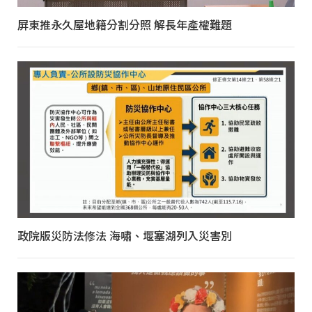
屏東推永久屋地籍分割分照 解長年產權難題
政院版災防法修法 海嘯、堰塞湖列入災害別