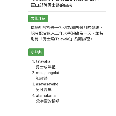
萬山部落勇士祭的由來
文化介紹
傳統祖靈祭是一系列為期四個月的祭典，
現今配合族人工作求學濃縮為一天，並特
別將「勇士祭(Ta‘avala)」凸顯辦理。
小辭典
ta‘avalra
勇士成年禮
molapangolai
祖靈祭
asavasavahe
男性青年
atamatama
父字輩的稱呼