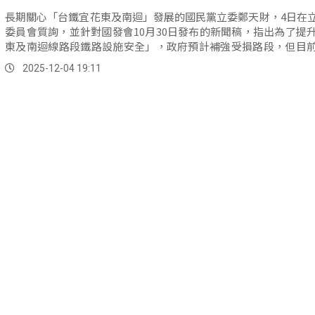
長期關心「台鐵宜花東及南迴」發展的國民黨立委鄭天財，4日在
委員會質詢，並針對國發會10月30日發布的新聞稿，指出為了提
東及南迴線路段鐵路設施安全」，政府預計補強受損路段，但目
底走到哪裡？要求交通部說明。
2025-12-04 19:11