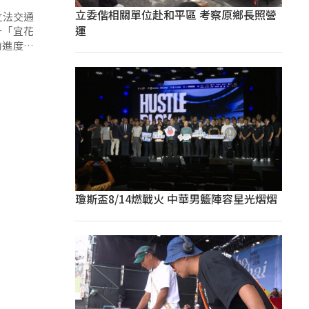
立委偕相關單位赴和平區 考察原鄉長照營
立法交通
運
升「宜花
前進度到
瓊斯盃8/14燃戰火 中華男籃陣容星光熠熠