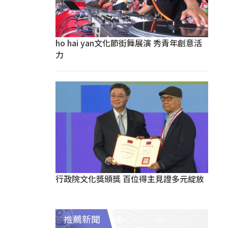
ho hai yan文化節街舞展演 秀青年創意活
力
行政院文化獎頒獎 百位得主見證多元綻放
推薦新聞