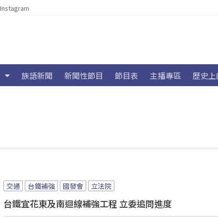
Instagram
族語新聞
新聞性節目
節目表
主播專區
歷史上
交通
台鐵補強
國發會
立法院
台鐵宜花東及南迴線補強工程 立委追問進度