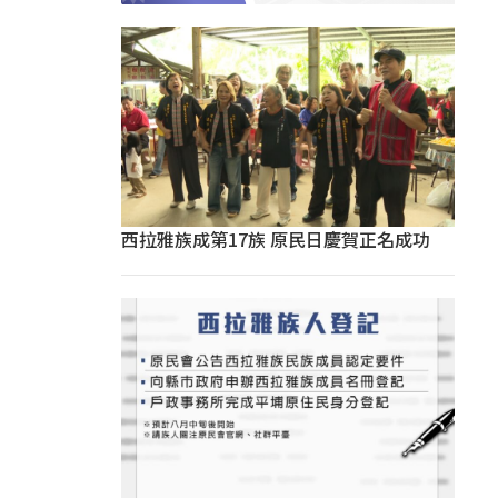
西拉雅族成第17族 原民日慶賀正名成功