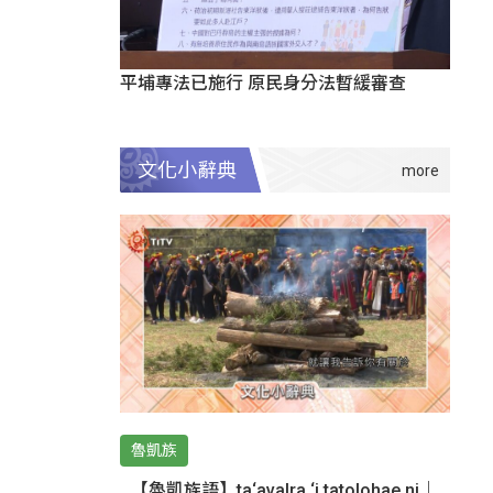
平埔專法已施行 原民身分法暫緩審查
文化小辭典
魯凱族
【魯凱族語】ta‘avalra ‘i tatolohae ni｜