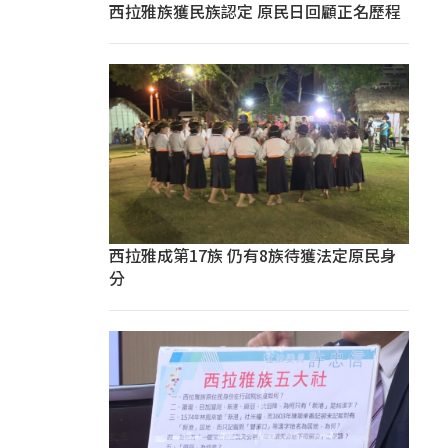
西拉雅族獲民族認定 原民日回顧正名歷程
西拉雅成第17族 仍有8族待獲法定原民身
分