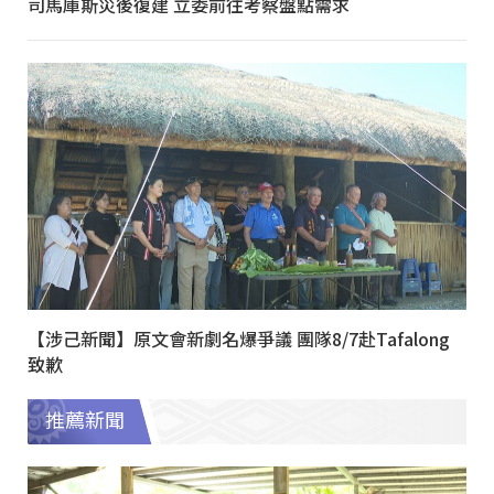
司馬庫斯災後復建 立委前往考察盤點需求
【涉己新聞】原文會新劇名爆爭議 團隊8/7赴Tafalong
致歉
推薦新聞