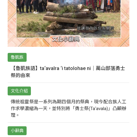
魯凱族
【魯凱族語】ta‘avalra ‘i tatolohae ni｜萬山部落勇士
祭的由來
文化介紹
傳統祖靈祭是一系列為期四個月的祭典，現今配合族人工
作求學濃縮為一天，並特別將「勇士祭(Ta‘avala)」凸顯辦
理。
小辭典