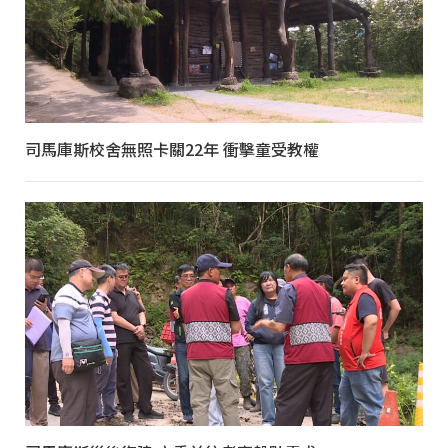
司馬庫斯校舍無照卡關22年 衝擊童受教權