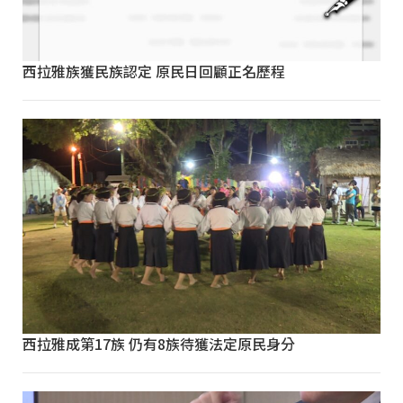
西拉雅族獲民族認定 原民日回顧正名歷程
西拉雅成第17族 仍有8族待獲法定原民身分