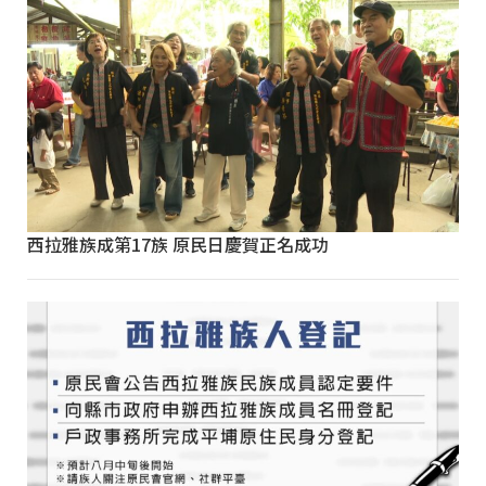
西拉雅族成第17族 原民日慶賀正名成功