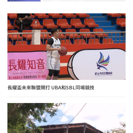
長耀盃未來聯盟開打 UBA和SBL同場競技