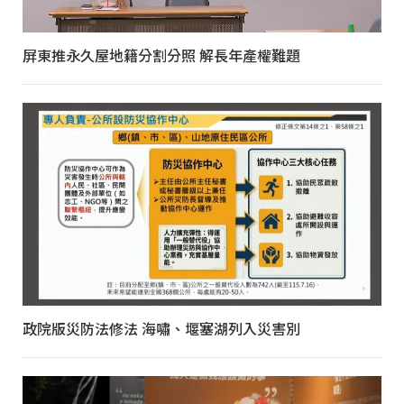
屏東推永久屋地籍分割分照 解長年產權難題
政院版災防法修法 海嘯、堰塞湖列入災害別