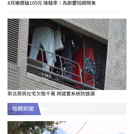
8月豬價破105元 陳駿季：為節慶短期現象
新北原民社宅欠租千萬 將建置系統防錯漏
推薦新聞