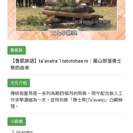
魯凱族
【魯凱族語】ta‘avalra ‘i tatolohae ni｜萬山部落勇士
祭的由來
文化介紹
傳統祖靈祭是一系列為期四個月的祭典，現今配合族人工
作求學濃縮為一天，並特別將「勇士祭(Ta‘avala)」凸顯辦
理。
小辭典
ta‘avalra