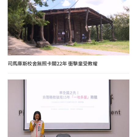
司馬庫斯校舍無照卡關22年 衝擊童受教權