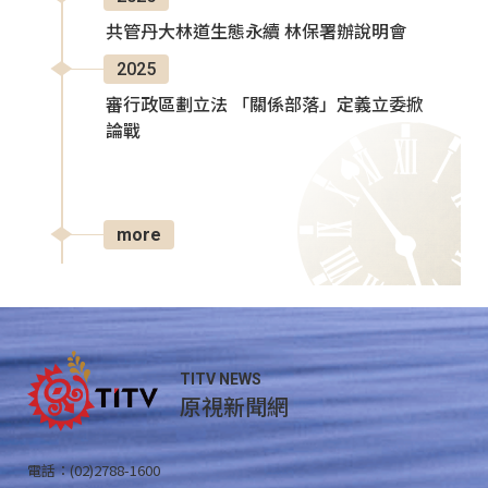
共管丹大林道生態永續 林保署辦說明會
2025
審行政區劃立法 「關係部落」定義立委掀
論戰
more
TITV NEWS
原視新聞網
電話：(02)2788-1600