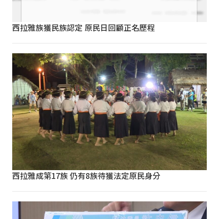
西拉雅族獲民族認定 原民日回顧正名歷程
西拉雅成第17族 仍有8族待獲法定原民身分