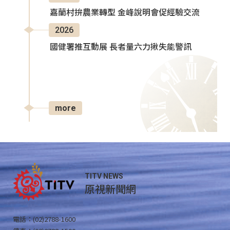
嘉蘭村拚農業轉型 金峰說明會促經驗交流
2026
國健署推互動展 長者量六力揪失能警訊
more
TITV NEWS
原視新聞網
電話：(02)2788-1600