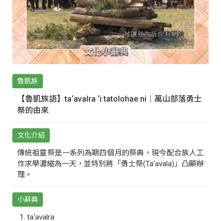
魯凱族
【魯凱族語】ta‘avalra ‘i tatolohae ni｜萬山部落勇士
祭的由來
文化介紹
傳統祖靈祭是一系列為期四個月的祭典，現今配合族人工
作求學濃縮為一天，並特別將「勇士祭(Ta‘avala)」凸顯辦
理。
小辭典
ta‘avalra