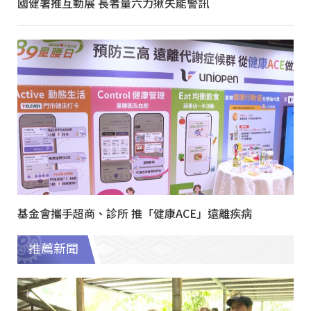
國健署推互動展 長者量六力揪失能警訊
基金會攜手超商、診所 推「健康ACE」遠離疾病
推薦新聞