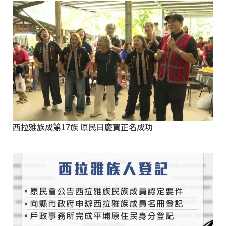
西拉雅族成第17族 原民日慶賀正名成功