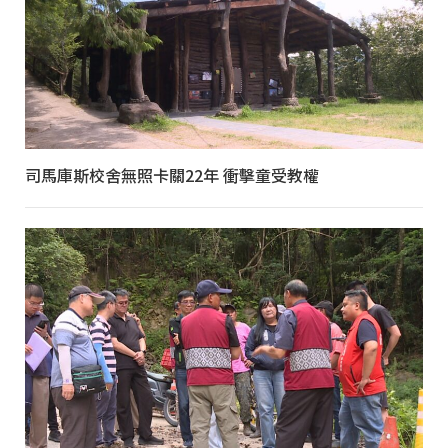
司馬庫斯校舍無照卡關22年 衝擊童受教權