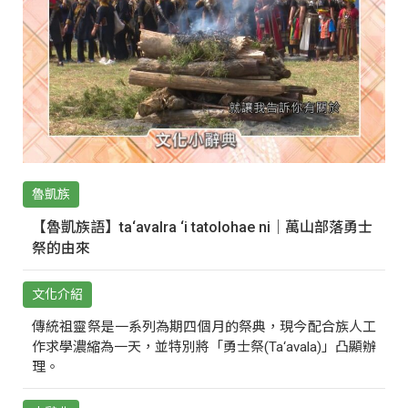
魯凱族
【魯凱族語】ta‘avalra ‘i tatolohae ni｜萬山部落勇士
祭的由來
文化介紹
傳統祖靈祭是一系列為期四個月的祭典，現今配合族人工
作求學濃縮為一天，並特別將「勇士祭(Ta‘avala)」凸顯辦
理。