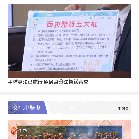
平埔專法已施行 原民身分法暫緩審查
文化小辭典