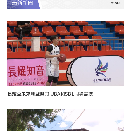
最新新聞
長耀盃未來聯盟開打 UBA和SBL同場競技