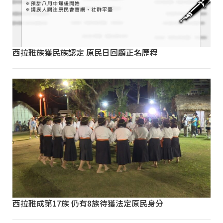
西拉雅族獲民族認定 原民日回顧正名歷程
西拉雅成第17族 仍有8族待獲法定原民身分