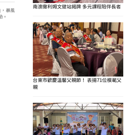
南澳撒利姆文健站揭牌 多元課程陪伴長者
強，暴風
動。
台東市歡慶溫馨父親節！ 表揚71位模範父
親