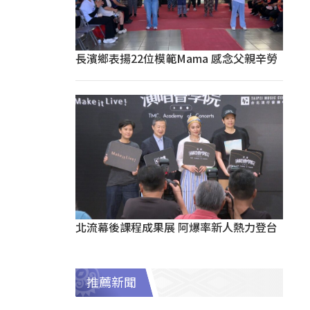
長濱鄉表揚22位模範Mama 感念父親辛勞
北流幕後課程成果展 阿爆率新人熱力登台
推薦新聞