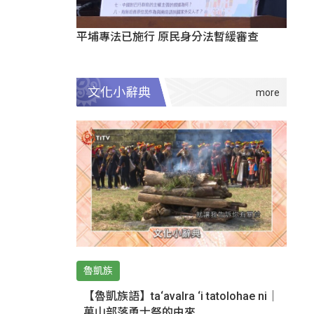
平埔專法已施行 原民身分法暫緩審查
文化小辭典
魯凱族
【魯凱族語】ta‘avalra ‘i tatolohae ni｜
萬山部落勇士祭的由來