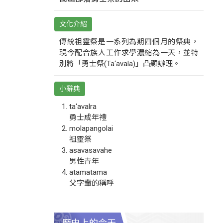
文化介紹
傳統祖靈祭是一系列為期四個月的祭典，
現今配合族人工作求學濃縮為一天，並特
別將「勇士祭(Ta‘avala)」凸顯辦理。
小辭典
ta‘avalra
勇士成年禮
molapangolai
祖靈祭
asavasavahe
男性青年
atamatama
父字輩的稱呼
歷史上的今天