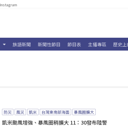
Instagram
族語新聞
新聞性節目
節目表
主播專區
歷史上
防災
風災
凱米
台灣東南部海面
暴風圈擴大
凱米颱風增強、暴風圈稍擴大 11：30發布陸警