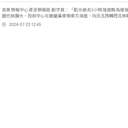
氣象預報中心資深預報員 劉宇其：「凱米過去3小時強度略為增
圈也稍擴大，目前中心在鵝鑾鼻東南東方海面，向北北西轉西北移
2024-07-23 12:45