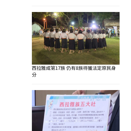
西拉雅成第17族 仍有8族待獲法定原民身
分