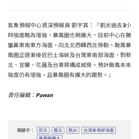
氣象預報中心資深預報員 劉宇其：「凱米過去3小
時強度略為增強，暴風圈也稍擴大，目前中心在鵝
鑾鼻東南東方海面，向北北西轉西北移動。颱風暴
風圈正逐漸接近巴士海峽及台灣東南部海面，對新
北、宜蘭、花蓮及台東將構成威脅。預計颱風未來
強度仍有增強，且暴風圈有擴大的趨勢。」
責任編輯：Pawan
關鍵字：
防災
風災
凱米
台灣東南部海面
暴風圈擴大