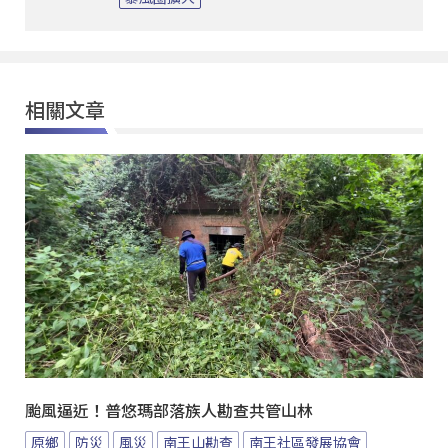
相關文章
颱風逼近！普悠瑪部落族人勘查共管山林
原鄉
防災
風災
南王山勘查
南王社區發展協會