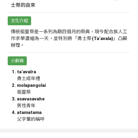
士祭的由來
文化介紹
傳統祖靈祭是一系列為期四個月的祭典，現今配合族人工
作求學濃縮為一天，並特別將「勇士祭(Ta‘avala)」凸顯
辦理。
小辭典
ta‘avalra
勇士成年禮
molapangolai
祖靈祭
asavasavahe
男性青年
atamatama
父字輩的稱呼