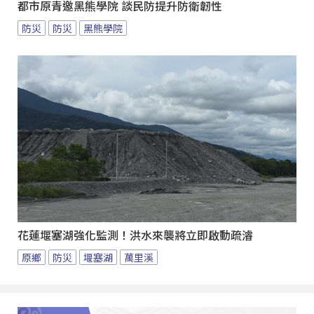
都市原青邀黑熊學院 談民防提升防衛韌性
防災
防災
黑熊學院
花蓮堰塞湖強化監測！洪水來襲將立即啟動疏濬
原鄉
防災
堰塞湖
萬里溪