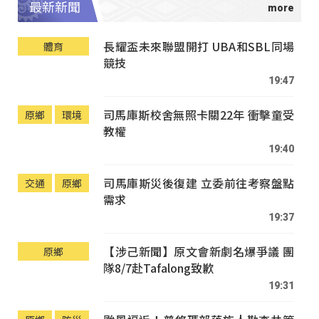
最新新聞
長耀盃未來聯盟開打 UBA和SBL同場
體育
競技
19:47
司馬庫斯校舍無照卡關22年 衝擊童受
原鄉
環境
教權
19:40
司馬庫斯災後復建 立委前往考察盤點
交通
原鄉
需求
19:37
【涉己新聞】原文會新劇名爆爭議 團
原鄉
隊8/7赴Tafalong致歉
19:31