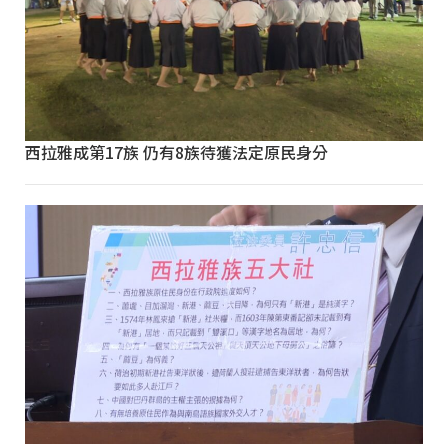
西拉雅成第17族 仍有8族待獲法定原民身分