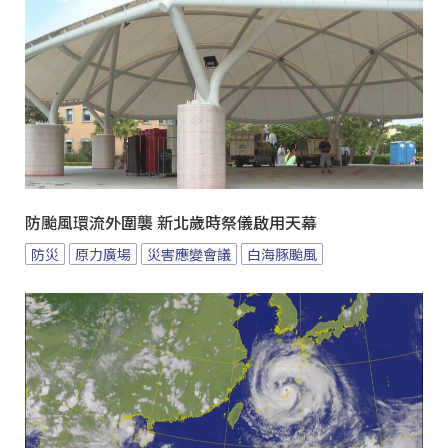
防颱風環流外圍襲 新北歲時祭儀啟用天幕
防災
原力廣場
災害應變會議
白海豚颱風