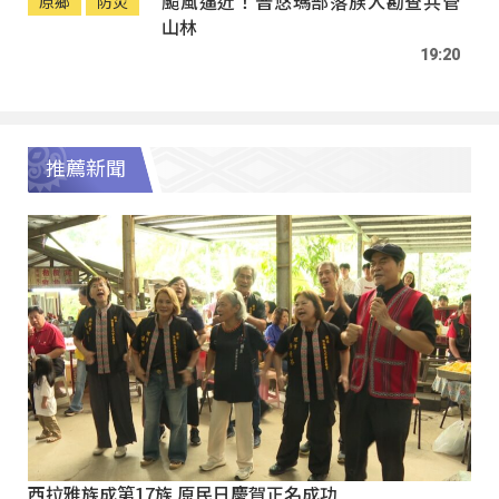
颱風逼近！普悠瑪部落族人勘查共管
原鄉
防災
山林
19:20
推薦新聞
西拉雅族成第17族 原民日慶賀正名成功