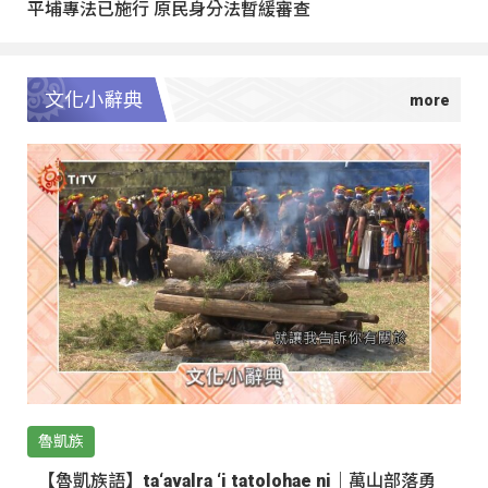
平埔專法已施行 原民身分法暫緩審查
文化小辭典
魯凱族
【魯凱族語】ta‘avalra ‘i tatolohae ni｜萬山部落勇