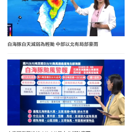
白海豚白天減弱為輕颱 中部以北有局部豪雨