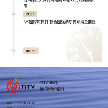
白海豚白天減弱為輕颱 中部以北有局部豪
雨
2025
8/9國際原民日 聯合國強調原民知識重要性
more
TITV NEWS
原視新聞網
電話：(02)2788-1600