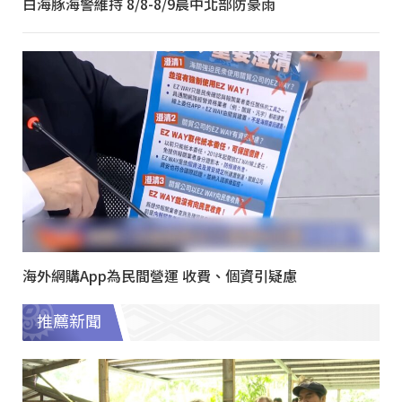
白海豚海警維持 8/8-8/9晨中北部防豪雨
海外網購App為民間營運 收費、個資引疑慮
推薦新聞