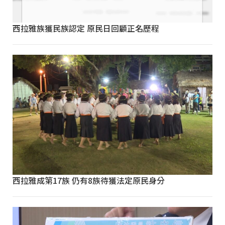
西拉雅族獲民族認定 原民日回顧正名歷程
西拉雅成第17族 仍有8族待獲法定原民身分