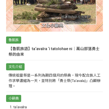
魯凱族
【魯凱族語】ta‘avalra ‘i tatolohae ni｜萬山部落勇士
祭的由來
文化介紹
傳統祖靈祭是一系列為期四個月的祭典，現今配合族人工
作求學濃縮為一天，並特別將「勇士祭(Ta‘avala)」凸顯辦
理。
小辭典
ta‘avalra