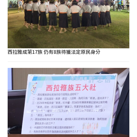
西拉雅成第17族 仍有8族待獲法定原民身分