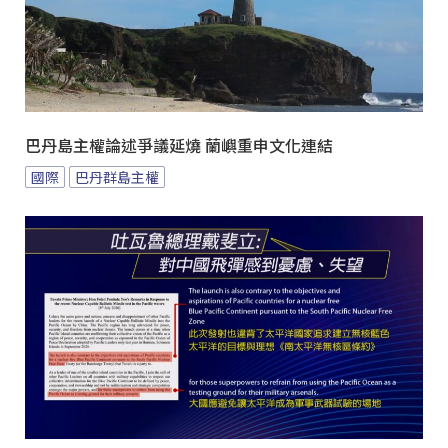
巴丹島主權論述爭議延燒 蘭嶼重申文化連結
國際
巴丹群島主權