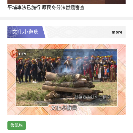
平埔專法已施行 原民身分法暫緩審查
文化小辭典
魯凱族