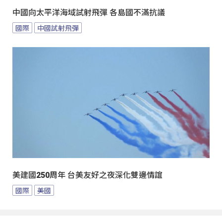
中國向太平洋海域試射飛彈 各島國不滿抗議
國際
中國試射飛彈
美建國250周年 台美友好之夜深化雙邊情誼
國際
美國