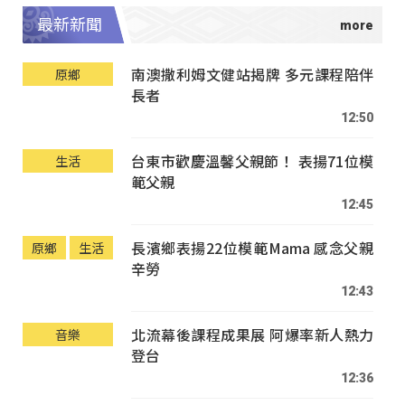
最新新聞
南澳撒利姆文健站揭牌 多元課程陪伴
原鄉
長者
12:50
台東市歡慶溫馨父親節！ 表揚71位模
生活
範父親
12:45
長濱鄉表揚22位模範Mama 感念父親
原鄉
生活
辛勞
12:43
北流幕後課程成果展 阿爆率新人熱力
音樂
登台
12:36