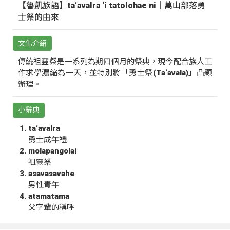
【魯凱族語】ta‘avalra ‘i tatolohae ni｜萬山部落勇
士祭的由來
文化介紹
傳統祖靈祭是一系列為期四個月的祭典，現今配合族人工
作求學濃縮為一天，並特別將「勇士祭(Ta‘avala)」凸顯
辦理。
小辭典
ta‘avalra
勇士成年禮
molapangolai
祖靈祭
asavasavahe
男性青年
atamatama
父字輩的稱呼