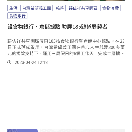
生活
台灣希望義工團
慈善
臻佶祥共享園區
食物浪費
食物銀行
設食物銀行、倉儲據點 助屏185縣道弱勢者
臻佶祥共享園區屏東185站食物銀行暨倉儲中心據點，在23
日正式落成啟用，台灣希望義工團在善心人林芯嬡300多萬
元的捐款支持下，運用三周假日的6個工作天，完成二層樓的
倉庫與辦公室，目前各項物資開始入庫，希望能服務更多弱
2023-04-24 12:18
勢家庭。