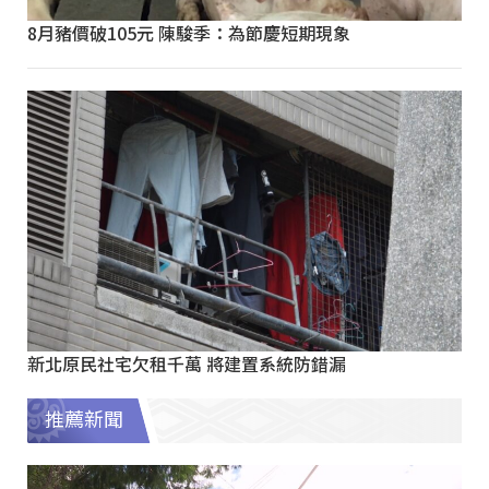
8月豬價破105元 陳駿季：為節慶短期現象
新北原民社宅欠租千萬 將建置系統防錯漏
推薦新聞