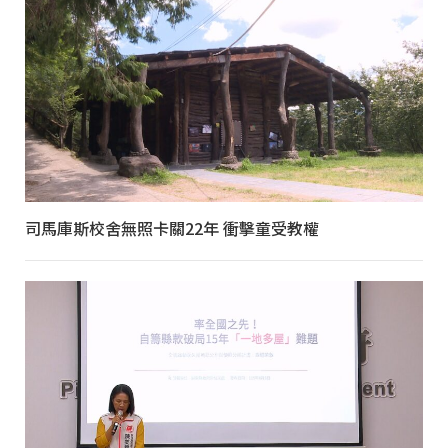
司馬庫斯校舍無照卡關22年 衝擊童受教權