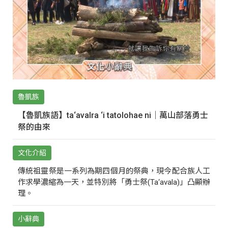
魯凱族
【魯凱族語】ta‘avalra ‘i tatolohae ni｜萬山部落勇士
祭的由來
文化介紹
傳統祖靈祭是一系列為期四個月的祭典，現今配合族人工
作求學濃縮為一天，並特別將「勇士祭(Ta‘avala)」凸顯辦
理。
小辭典