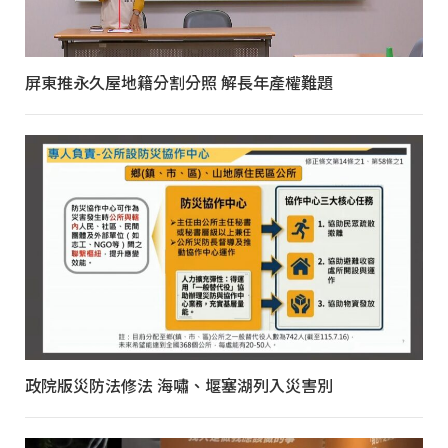
屏東推永久屋地籍分割分照 解長年產權難題
政院版災防法修法 海嘯、堰塞湖列入災害別