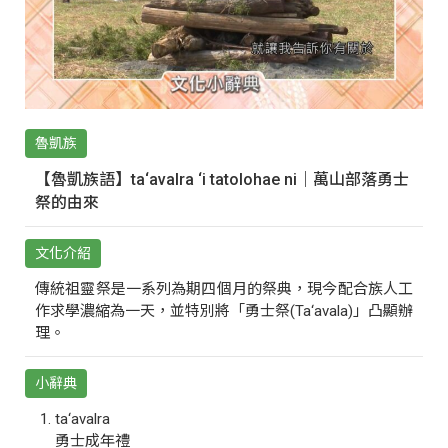
魯凱族
【魯凱族語】ta‘avalra ‘i tatolohae ni｜萬山部落勇士
祭的由來
文化介紹
傳統祖靈祭是一系列為期四個月的祭典，現今配合族人工
作求學濃縮為一天，並特別將「勇士祭(Ta‘avala)」凸顯辦
理。
小辭典
ta‘avalra
勇士成年禮