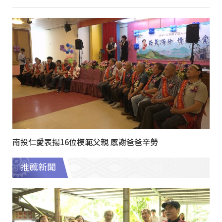
南投仁愛表揚16位模範父親 感謝爸爸辛勞
推薦新聞