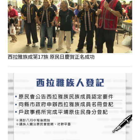
西拉雅族成第17族 原民日慶賀正名成功