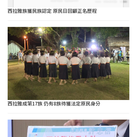
西拉雅族獲民族認定 原民日回顧正名歷程
西拉雅成第17族 仍有8族待獲法定原民身分