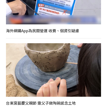
海外網購App為民間營運 收費、個資引疑慮
台東窯藝慶父親節 邀父子做陶碗感念土地