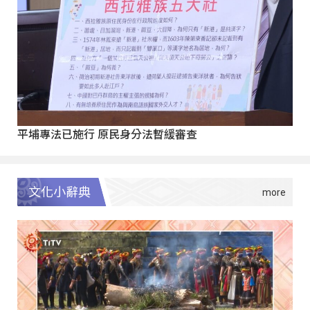
平埔專法已施行 原民身分法暫緩審查
文化小辭典