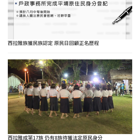
西拉雅族獲民族認定 原民日回顧正名歷程
西拉雅成第17族 仍有8族待獲法定原民身分