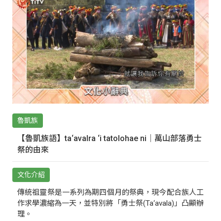
魯凱族
【魯凱族語】ta‘avalra ‘i tatolohae ni｜萬山部落勇士
祭的由來
文化介紹
傳統祖靈祭是一系列為期四個月的祭典，現今配合族人工
作求學濃縮為一天，並特別將「勇士祭(Ta‘avala)」凸顯辦
理。