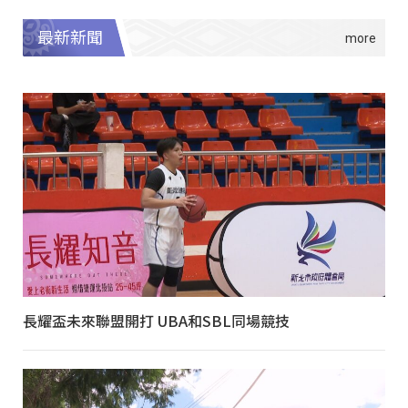
最新新聞
長耀盃未來聯盟開打 UBA和SBL同場競技