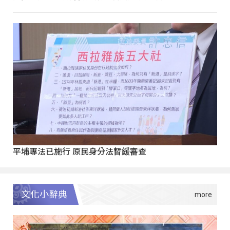
平埔專法已施行 原民身分法暫緩審查
文化小辭典