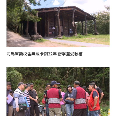
司馬庫斯校舍無照卡關22年 衝擊童受教權