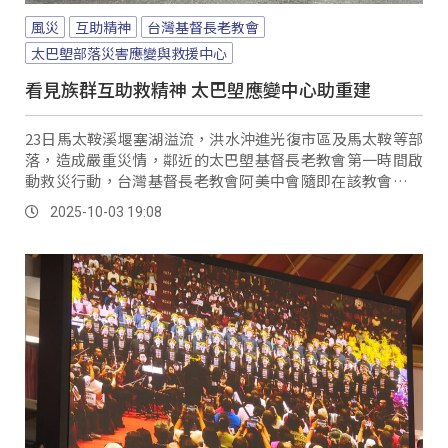
風災
互助精神
台灣基督長老教會
太巴塱部落災害應變與救援中心
看見族群互助救精神 太巴塱應變中心助重建
23日馬太鞍溪堰塞湖溢流，洪水沖進光復市區及馬太鞍等部
落，造成嚴重災情，鄰近的太巴塱基督長老教會第一時間啟
動救災行動，台灣基督長老教會阿美中會隨即在該教會設立
「太巴塱部落災害應變與救援中心」，統籌協調後續救援與
2025-10-03 19:08
支援工作。