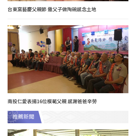
台東窯藝慶父親節 邀父子做陶碗感念土地
南投仁愛表揚16位模範父親 感謝爸爸辛勞
推薦新聞