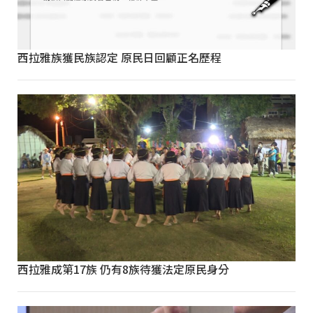
西拉雅族獲民族認定 原民日回顧正名歷程
西拉雅成第17族 仍有8族待獲法定原民身分