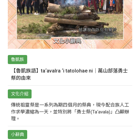
魯凱族
【魯凱族語】ta‘avalra ‘i tatolohae ni｜萬山部落勇士
祭的由來
文化介紹
傳統祖靈祭是一系列為期四個月的祭典，現今配合族人工
作求學濃縮為一天，並特別將「勇士祭(Ta‘avala)」凸顯辦
理。
小辭典