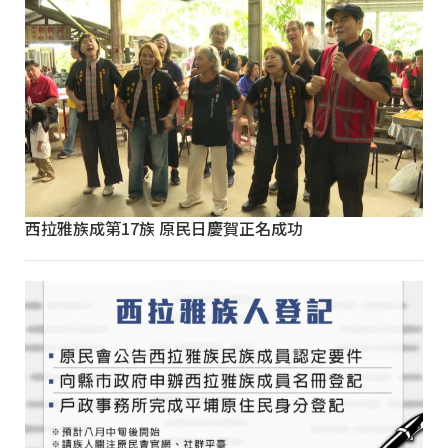
西拉雅族成第17族 原民日慶賀正名成功