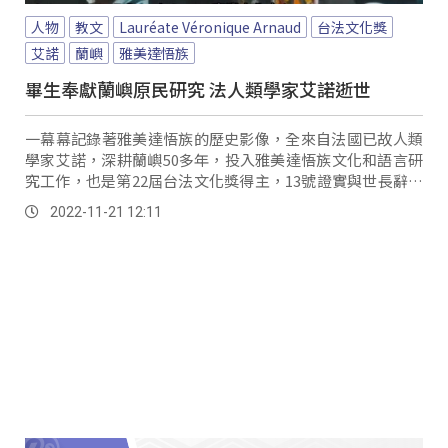
人物
教文
Lauréate Véronique Arnaud
台法文化獎
艾諾
蘭嶼
雅美達悟族
畢生奉獻蘭嶼原民研究 法人類學家艾諾逝世
一幕幕記錄著雅美達悟族的歷史影像，全來自法國已故人類
學家艾諾，深耕蘭嶼50多年，投入雅美達悟族文化和語言研
究工作，也是第22屆台法文化獎得主，13號證實與世長辭，
享壽77歲。
2022-11-21 12:11