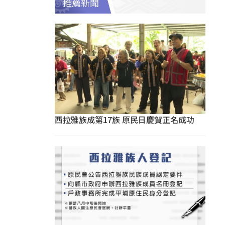
推薦新聞
西拉雅族成第17族 原民日慶賀正名成功