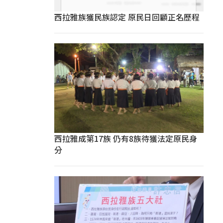
西拉雅族獲民族認定 原民日回顧正名歷程
西拉雅成第17族 仍有8族待獲法定原民身
分