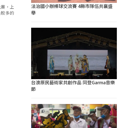
法治國小辦棒球交流賽 4縣市隊伍共襄盛
比賽，上
舉
員較多的
台澳原民藝術家共創作品 同登Garma音樂
節