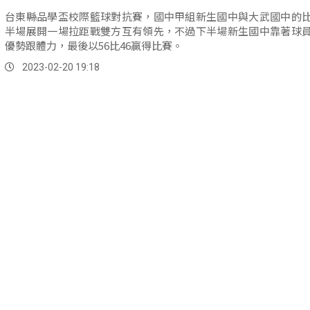
台東縣品學盃校際籃球對抗賽，國中甲組新生國中與大武國中的
半場展開一場拉距戰雙方互有領先，不過下半場新生國中靠著球
優勢跟體力，最後以56比46贏得比賽。
2023-02-20 19:18