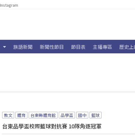
Instagram
族語新聞
新聞性節目
節目表
主播專區
歷史上
教文
體育
台東縣體育館
品學盃
國中
籃球
台東品學盃校際籃球對抗賽 10隊角逐冠軍