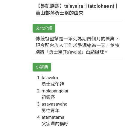
【魯凱族語】ta‘avalra ‘i tatolohae ni｜
萬山部落勇士祭的由來
文化介紹
傳統祖靈祭是一系列為期四個月的祭典，
現今配合族人工作求學濃縮為一天，並特
別將「勇士祭(Ta‘avala)」凸顯辦理。
小辭典
ta‘avalra
勇士成年禮
molapangolai
祖靈祭
asavasavahe
男性青年
atamatama
父字輩的稱呼