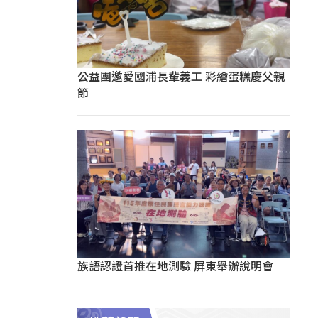
公益團邀愛國浦長輩義工 彩繪蛋糕慶父親
節
族語認證首推在地測驗 屏東舉辦說明會