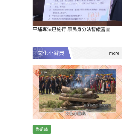
平埔專法已施行 原民身分法暫緩審查
文化小辭典
魯凱族