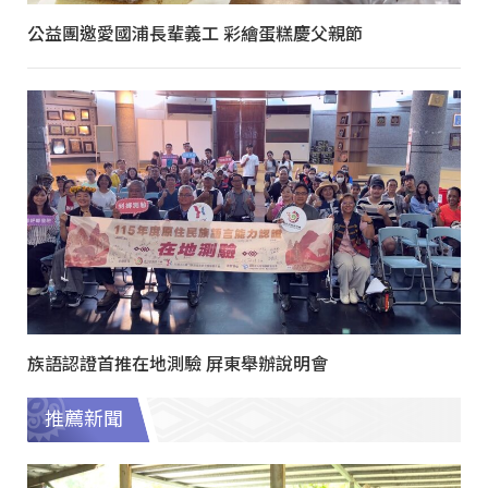
公益團邀愛國浦長輩義工 彩繪蛋糕慶父親節
族語認證首推在地測驗 屏東舉辦說明會
推薦新聞