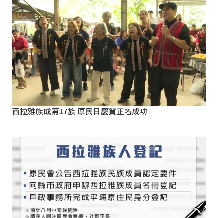
西拉雅族成第17族 原民日慶賀正名成功