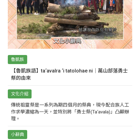
魯凱族
【魯凱族語】ta‘avalra ‘i tatolohae ni｜萬山部落勇士
祭的由來
文化介紹
傳統祖靈祭是一系列為期四個月的祭典，現今配合族人工
作求學濃縮為一天，並特別將「勇士祭(Ta‘avala)」凸顯辦
理。
小辭典