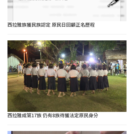
西拉雅族獲民族認定 原民日回顧正名歷程
西拉雅成第17族 仍有8族待獲法定原民身分