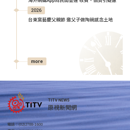
海外網購App為民間營運 收費、個資引疑慮
2026
台東窯藝慶父親節 邀父子做陶碗感念土地
more
TITV NEWS
原視新聞網
電話：(02)2788-1600