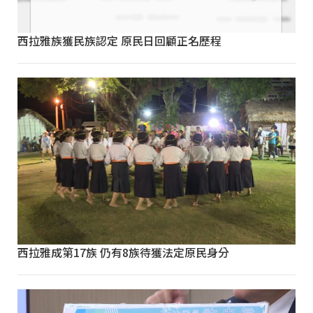
西拉雅族獲民族認定 原民日回顧正名歷程
西拉雅成第17族 仍有8族待獲法定原民身分