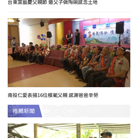
台東窯藝慶父親節 邀父子做陶碗感念土地
南投仁愛表揚16位模範父親 感謝爸爸辛勞
推薦新聞