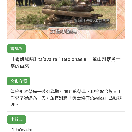
魯凱族
【魯凱族語】ta‘avalra ‘i tatolohae ni｜萬山部落勇士
祭的由來
文化介紹
傳統祖靈祭是一系列為期四個月的祭典，現今配合族人工
作求學濃縮為一天，並特別將「勇士祭(Ta‘avala)」凸顯辦
理。
小辭典
ta‘avalra