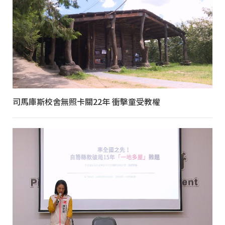
司馬庫斯校舍無照卡關22年 衝擊童受教權