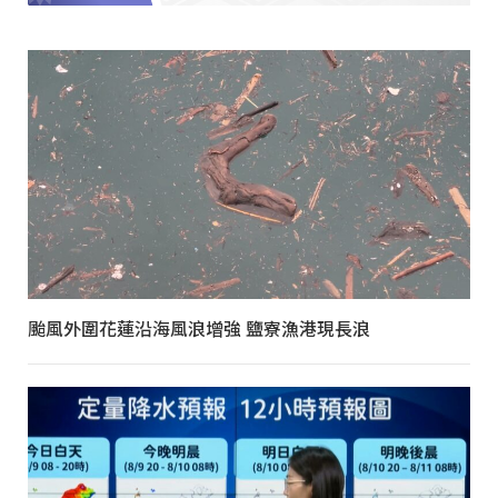
颱風外圍花蓮沿海風浪增強 鹽寮漁港現長浪