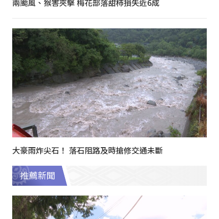
兩颱風、猴害夾擊 梅花部落甜柿損失近6成
大豪雨炸尖石！ 落石阻路及時搶修交通未斷
推薦新聞