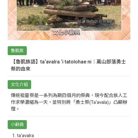
魯凱族
【魯凱族語】ta‘avalra ‘i tatolohae ni｜萬山部落勇士
祭的由來
文化介紹
傳統祖靈祭是一系列為期四個月的祭典，現今配合族人工
作求學濃縮為一天，並特別將「勇士祭(Ta‘avala)」凸顯辦
理。
小辭典
ta‘avalra