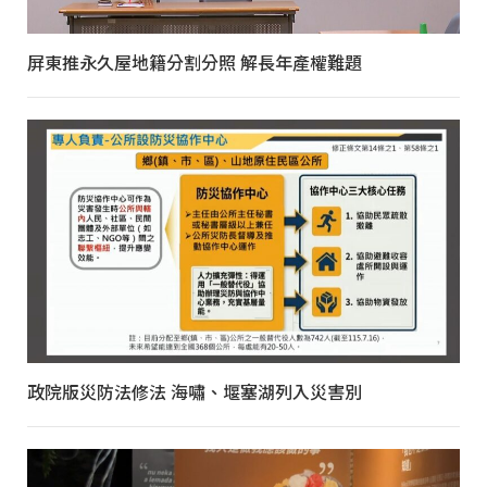
屏東推永久屋地籍分割分照 解長年產權難題
政院版災防法修法 海嘯、堰塞湖列入災害別