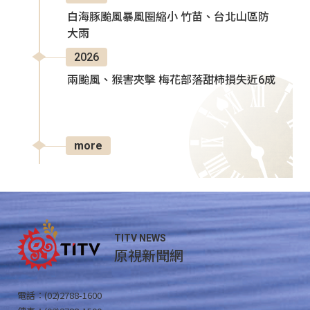
白海豚颱風暴風圈縮小 竹苗、台北山區防
大雨
2026
兩颱風、猴害夾擊 梅花部落甜柿損失近6成
more
TITV NEWS
原視新聞網
電話：(02)2788-1600